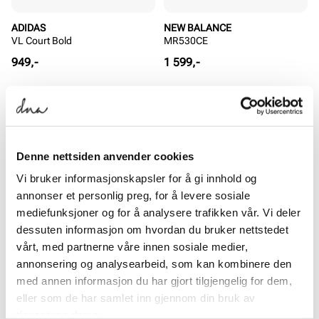
ADIDAS
NEW BALANCE
VL Court Bold
MR530CE
Pris
Pris
949,-
1 599,-
SALG
Denne nettsiden anvender cookies
Vi bruker informasjonskapsler for å gi innhold og
annonser et personlig preg, for å levere sosiale
mediefunksjoner og for å analysere trafikken vår. Vi deler
dessuten informasjon om hvordan du bruker nettstedet
vårt, med partnerne våre innen sosiale medier,
ADIDAS
VAGABOND
annonsering og analysearbeid, som kan kombinere den
VL Court 3.0
Delia
med annen informasjon du har gjort tilgjengelig for dem,
Pris
799,-
Rabattert
Ordinær
649,-
eller som de har samlet inn gjennom din bruk av
pris
pris
Ordinær pris
1 299,-
tjenestene deres.