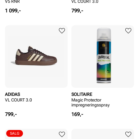
V5 RNR
VL COURT 3.0
Pris
Pris
1 099,-
799,-
ADIDAS
SOLITAIRE
VL COURT 3.0
Magic Protector
impregneringsspray
Pris
Pris
799,-
169,-
SALG