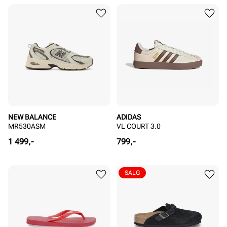
NEW BALANCE
ADIDAS
MR530ASM
VL COURT 3.0
Pris
Pris
1 499,-
799,-
SALG