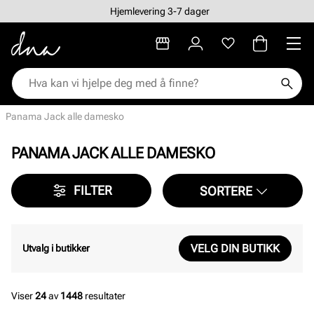
Hjemlevering 3-7 dager
Panama Jack alle damesko
PANAMA JACK ALLE DAMESKO
FILTER
SORTERE
VELG DIN BUTIKK
Utvalg i butikker
Viser
24
av
1448
resultater