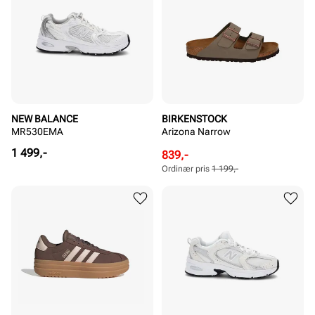
NEW BALANCE
BIRKENSTOCK
MR530EMA
Arizona Narrow
Pris
1 499,-
Rabattert
Ordinær
839,-
pris
pris
Ordinær pris
1 199,-
Pris
Pris