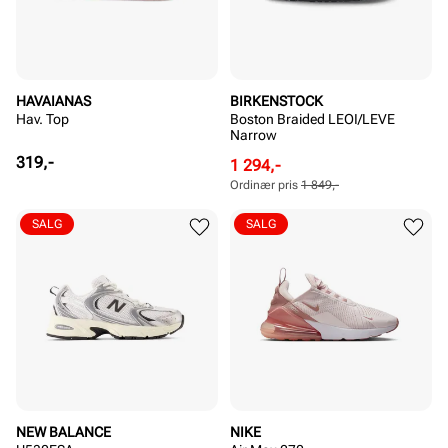
HAVAIANAS
BIRKENSTOCK
Hav. Top
Boston Braided LEOI/LEVE
Narrow
Pris
319,-
Rabattert
Ordinær
1 294,-
pris
pris
Ordinær pris
1 849,-
Pris
Pris
SALG
SALG
NEW BALANCE
NIKE