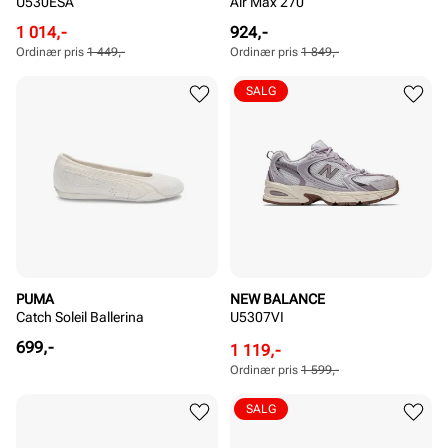
U530ESA
Air Max 270
Rabattert
Ordinær
Pris
Ordinær
1 014,-
924,-
pris
pris
pris
Ordinær pris
1 449,-
Ordinær pris
1 849,-
Pris
Pris
Pris
SALG
PUMA
NEW BALANCE
Catch Soleil Ballerina
U5307VI
Pris
699,-
Rabattert
Ordinær
1 119,-
pris
pris
Ordinær pris
1 599,-
Pris
Pris
SALG