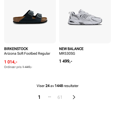
BIRKENSTOCK
NEW BALANCE
Arizona Soft Footbed Regular
MR530SG
Pris
1 499,-
Rabattert
Ordinær
1 014,-
pris
pris
Ordinær pris
1 449,-
Pris
Pris
Viser
24
av
1448
resultater
...
1
61