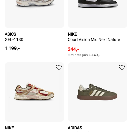
ASICS
NIKE
GEL-1130
Court Vision Mid Next Nature
Pris
1 199,-
Rabattert
Ordinær
344,-
pris
pris
Ordinær pris
1 149,-
Pris
Pris
NIKE
ADIDAS