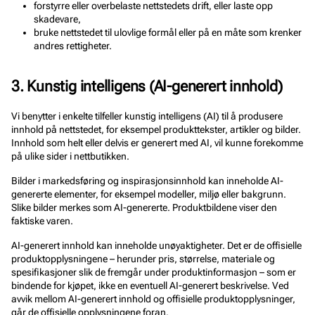
forstyrre eller overbelaste nettstedets drift, eller laste opp
skadevare,
bruke nettstedet til ulovlige formål eller på en måte som krenker
andres rettigheter.
3. Kunstig intelligens (AI-generert innhold)
Vi benytter i enkelte tilfeller kunstig intelligens (AI) til å produsere
innhold på nettstedet, for eksempel produkttekster, artikler og bilder.
Innhold som helt eller delvis er generert med AI, vil kunne forekomme
på ulike sider i nettbutikken.
Bilder i markedsføring og inspirasjonsinnhold kan inneholde AI-
genererte elementer, for eksempel modeller, miljø eller bakgrunn.
Slike bilder merkes som AI-genererte. Produktbildene viser den
faktiske varen.
AI-generert innhold kan inneholde unøyaktigheter. Det er de offisielle
produktopplysningene – herunder pris, størrelse, materiale og
spesifikasjoner slik de fremgår under produktinformasjon – som er
bindende for kjøpet, ikke en eventuell AI-generert beskrivelse. Ved
avvik mellom AI-generert innhold og offisielle produktopplysninger,
går de offisielle opplysningene foran.