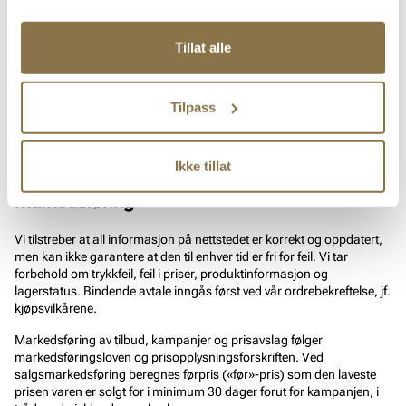
laget i samarbeid med influensere og andre samarbeidspartnere på
oppdrag fra oss, for eksempel stylingtips og produktutvalg. Slikt
innhold er betalt samarbeid og er merket som reklame i tråd med
Tillat alle
markedsføringsloven.
Innholdet er ment som inspirasjon. Produktutvalg, tilgjengelighet og
Tilpass
priser kan endre seg, og det er de offisielle produktopplysningene i
nettbutikken som gjelder for et eventuelt kjøp.
Ikke tillat
6. Priser, produktinformasjon og
markedsføring
Vi tilstreber at all informasjon på nettstedet er korrekt og oppdatert,
men kan ikke garantere at den til enhver tid er fri for feil. Vi tar
forbehold om trykkfeil, feil i priser, produktinformasjon og
lagerstatus. Bindende avtale inngås først ved vår ordrebekreftelse, jf.
kjøpsvilkårene.
Markedsføring av tilbud, kampanjer og prisavslag følger
markedsføringsloven og prisopplysningsforskriften. Ved
salgsmarkedsføring beregnes førpris («før»-pris) som den laveste
prisen varen er solgt for i minimum 30 dager forut for kampanjen, i