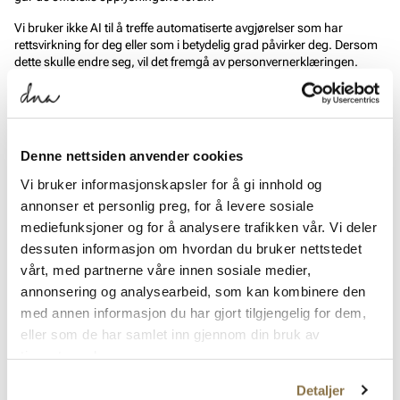
Vi bruker ikke AI til å treffe automatiserte avgjørelser som har
rettsvirkning for deg eller som i betydelig grad påvirker deg. Dersom
dette skulle endre seg, vil det fremgå av personvernerklæringen.
4. Immaterielle rettigheter
Alt innhold på nettstedet – herunder tekst, bilder, grafikk, design,
Denne nettsiden anvender cookies
logoer, varemerker og programvare – eies av Eurosko Norge AS eller
Vi bruker informasjonskapsler for å gi innhold og
våre lisensgivere, og er beskyttet av åndsverkloven, varemerkeloven
og annen lovgivning.
annonser et personlig preg, for å levere sosiale
mediefunksjoner og for å analysere trafikken vår. Vi deler
Varemerkene Eurosko, DNA-shoes, Shoe Gallery og Shoeday
dessuten informasjon om hvordan du bruker nettstedet
tilhører Eurosko Norge AS. Innholdet kan ikke kopieres, distribueres,
endres eller brukes til kommersielle formål uten vårt skriftlige
vårt, med partnerne våre innen sosiale medier,
samtykke. Du kan se på og dele innhold til privat, ikke-kommersiell
annonsering og analysearbeid, som kan kombinere den
bruk.
med annen informasjon du har gjort tilgjengelig for dem,
eller som de har samlet inn gjennom din bruk av
5. Inspirasjon og samarbeid
tjenestene deres.
Detaljer
I nettstedets inspirasjonsdel publiserer vi blant annet innhold som er