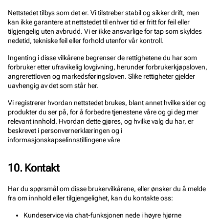
Nettstedet tilbys som det er. Vi tilstreber stabil og sikker drift, men
kan ikke garantere at nettstedet til enhver tid er fritt for feil eller
tilgjengelig uten avbrudd. Vi er ikke ansvarlige for tap som skyldes
nedetid, tekniske feil eller forhold utenfor vår kontroll.
Ingenting i disse vilkårene begrenser de rettighetene du har som
forbruker etter ufravikelig lovgivning, herunder forbrukerkjøpsloven,
angrerettloven og markedsføringsloven. Slike rettigheter gjelder
uavhengig av det som står her.
Vi registrerer hvordan nettstedet brukes, blant annet hvilke sider og
produkter du ser på, for å forbedre tjenestene våre og gi deg mer
relevant innhold. Hvordan dette gjøres, og hvilke valg du har, er
beskrevet i personvernerklæringen og i
informasjonskapselinnstillingene våre
10. Kontakt
Har du spørsmål om disse brukervilkårene, eller ønsker du å melde
fra om innhold eller tilgjengelighet, kan du kontakte oss:
Kundeservice via chat-funksjonen nede i høyre hjørne