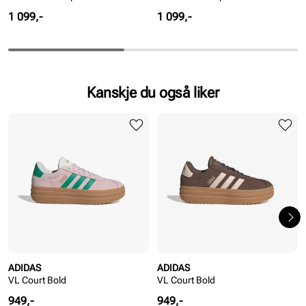
Pris
Pris
1 099,-
1 099,-
Kanskje du også liker
ADIDAS
ADIDAS
VL Court Bold
VL Court Bold
Pris
Pris
949,-
949,-