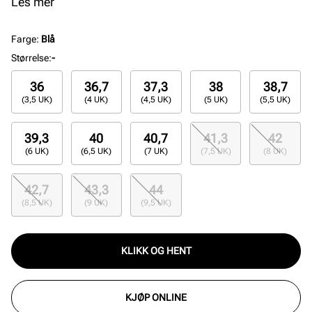
skoen et bold uttrykk, sammen med de klassiske 3-
Les mer
stripes som definerer merket. Cloudfoam-innersåle
gir demping og den myke overdelen gir skoen en
Farge
:
Blå
komfortabel og avslappet passform.
Størrelse
:
-
36
36,7
37,3
38
38,7
(3,5 UK)
(4 UK)
(4,5 UK)
(5 UK)
(5,5 UK)
39,3
40
40,7
41,3
42
(6 UK)
(6,5 UK)
(7 UK)
(7,5 UK)
(8 UK)
42,7
43,3
44
(8,5 UK)
(9 UK)
(9,5 UK)
KLIKK OG HENT
KJØP ONLINE