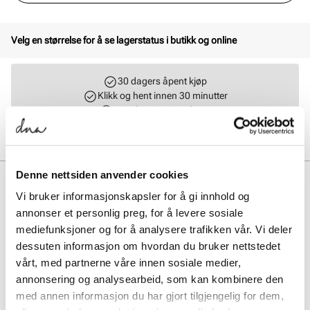
Velg en størrelse for å se lagerstatus i butikk og online
30 dagers åpent kjøp
Klikk og hent innen 30 minutter
Hjemlevering 3-7 dager
Gratis retur i butikk
Denne nettsiden anvender cookies
BESKRIVELSE
Vi bruker informasjonskapsler for å gi innhold og
Grand Court Alpha 00s er en skate-inspirert sneaker fra adidas.
annonser et personlig preg, for å levere sosiale
Modellen er har tydelige referanser til den populære modellen
mediefunksjoner og for å analysere trafikken vår. Vi deler
Campus 00s. Kraftige lisser gir skoen et bold uttrykk, sammen med
dessuten informasjon om hvordan du bruker nettstedet
de klassiske 3-stripes som definerer merket. Cloudfoam-innersåle
gir demping og den myke overdelen gir skoen en komfortabel og
vårt, med partnerne våre innen sosiale medier,
avslappet passform.
annonsering og analysearbeid, som kan kombinere den
med annen informasjon du har gjort tilgjengelig for dem,