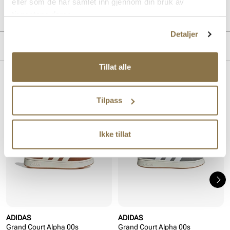
Art. nr.
35463408
eller som de har samlet inn gjennom din bruk av
Lev. art. nr
JQ7281
tjenestene deres.
Detaljer
MERKE
Tillat alle
Lignende produkter
Tilpass
Ikke tillat
ADIDAS
ADIDAS
Grand Court Alpha 00s
Grand Court Alpha 00s