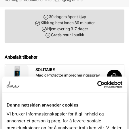
30 dagers åpent kjøp
Klikk og hent innen 30 minutter
Hjemlevering 3-7 dager
Gratis retur i butikk
Anbefalt tilbehør
SOLITAIRE
Magic Protector impregneringsspray
Pris
169,-
SOLITAIRE
Sneaker Magic wash
Denne nettsiden anvender cookies
Pris
149,-
Vi bruker informasjonskapsler for å gi innhold og
annonser et personlig preg, for å levere sosiale
BERGAL
mediefunksjoner og for å analysere trafikken vår. Vi deler
Bamboo Comfort