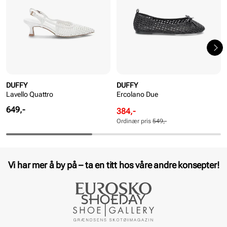
DUFFY
DUFFY
Lavello Quattro
Ercolano Due
Pris
649,-
Rabattert
Ordinær
384,-
pris
pris
Ordinær pris
549,-
Pris
Pris
Vi har mer å by på – ta en titt hos våre andre konsepter!