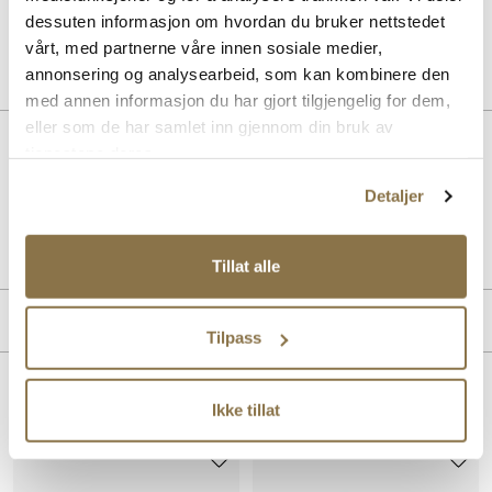
Pris
229,-
dessuten informasjon om hvordan du bruker nettstedet
vårt, med partnerne våre innen sosiale medier,
annonsering og analysearbeid, som kan kombinere den
med annen informasjon du har gjort tilgjengelig for dem,
eller som de har samlet inn gjennom din bruk av
BESKRIVELSE
tjenestene deres.
Detaljer
Art. nr.
51757401
Lev. art. nr
94-63356
Tillat alle
PRODUKTDETALJER
Tilpass
Overdel:
Textil
For:
Textil
Lignende produkter
Ikke tillat
Såle:
Syntet
Hælhøyde:
70 mm