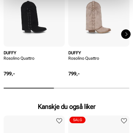
DUFFY
DUFFY
Rosolino Quattro
Rosolino Quattro
Pris
Pris
799,-
799,-
Kanskje du også liker
SALG