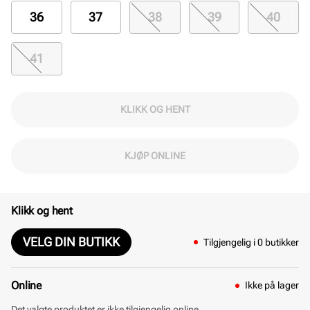
36
37
38
39
40
41
KLIKK OG HENT
KJØP ONLINE
Klikk og hent
VELG DIN BUTIKK
Tilgjengelig i 0 butikker
Online
Ikke på lager
Det valgte produktet er ikke tilgjengelig online