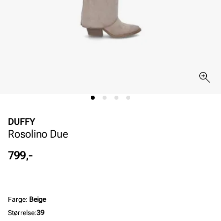
DUFFY
Rosolino Due
Pris
799,-
Farge
:
Beige
Størrelse
:
39