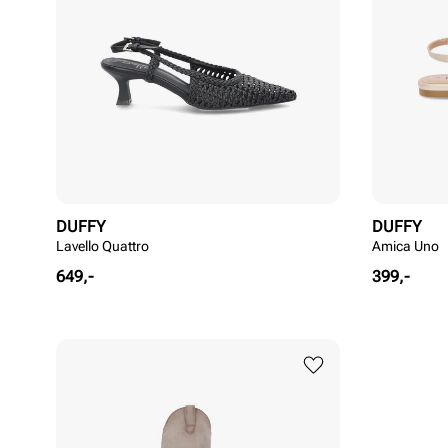
DUFFY
DUFFY
Lavello Quattro
Amica Uno
Pris
Pris
649,-
399,-