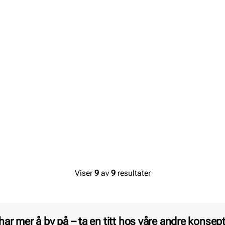
Viser
9
av
9
resultater
 har mer å by på – ta en titt hos våre andre konsept