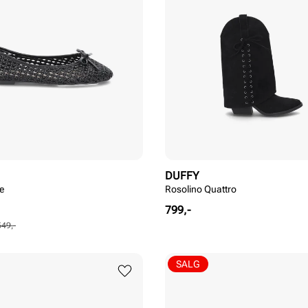
DUFFY
e
Rosolino Quattro
Pris
799,-
549,-
SALG