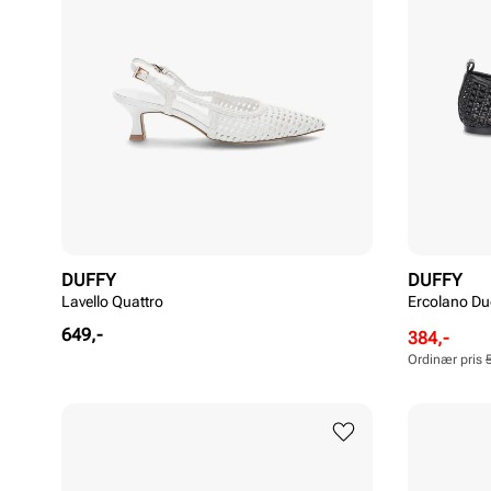
DUFFY
DUFFY
Lavello Quattro
Ercolano Du
Pris
649,-
Rabattert
Ordinær
384,-
pris
pris
Ordinær pris
Pris
Pris