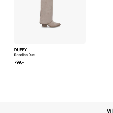
DUFFY
Rosolino Due
Pris
799,-
Vi