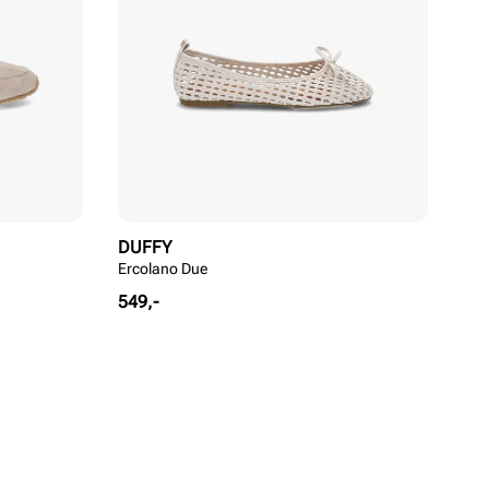
DUFFY
Ercolano Due
Pris
549,-