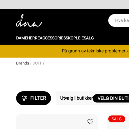
DAME
HERRE
ACCESSORIES
SKOPLEIE
SALG
På grunn av tekniske problemer ka
Brands
DUFFY
FILTER
Utvalg i butikker
VELG DIN BUT
SALG