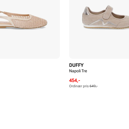
DUFFY
Napoli Tre
Rabattert
Ordinær
454,-
pris
pris
Ordinær pris
649,-
Pris
Pris