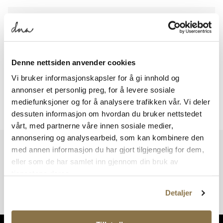
VELG DIN BUTIKK
Utvalg i butikker
Viser
0
av
0
resultater
Denne nettsiden anvender cookies
Vi bruker informasjonskapsler for å gi innhold og
annonser et personlig preg, for å levere sosiale
mediefunksjoner og for å analysere trafikken vår. Vi deler
Viser
0
av
0
resultater
dessuten informasjon om hvordan du bruker nettstedet
vårt, med partnerne våre innen sosiale medier,
annonsering og analysearbeid, som kan kombinere den
Vi har mer å by på – ta en titt hos våre andre konsepter!
med annen informasjon du har gjort tilgjengelig for dem,
eller som de har samlet inn gjennom din bruk av
tjenestene deres.
Detaljer