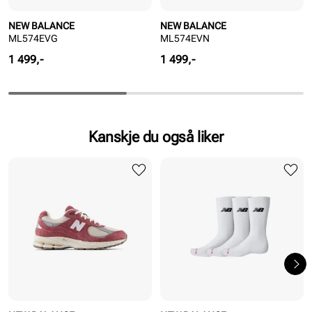
NEW BALANCE
NEW BALANCE
ML574EVG
ML574EVN
Pris
Pris
1 499,-
1 499,-
Kanskje du også liker