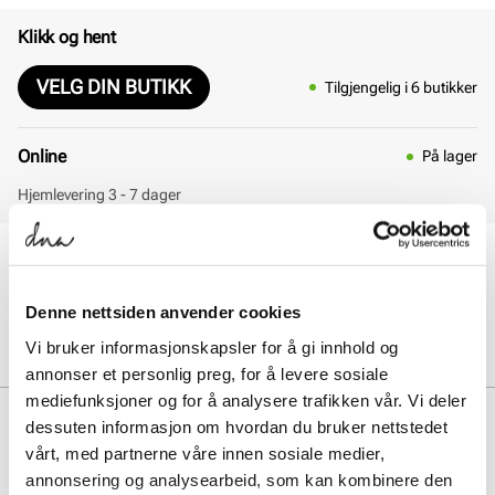
Klikk og hent
VELG DIN BUTIKK
Tilgjengelig i 6 butikker
Online
På lager
Hjemlevering 3 - 7 dager
30 dagers åpent kjøp
Klikk og hent innen 30 minutter
Hjemlevering 3-7 dager
Denne nettsiden anvender cookies
Gratis retur i butikk
Vi bruker informasjonskapsler for å gi innhold og
annonser et personlig preg, for å levere sosiale
mediefunksjoner og for å analysere trafikken vår. Vi deler
BESKRIVELSE
dessuten informasjon om hvordan du bruker nettstedet
vårt, med partnerne våre innen sosiale medier,
ML574 er en ikonisk New Balance-silhuett med tidløst design og
annonsering og analysearbeid, som kan kombinere den
solid konstruksjon. EVA-demping og yttersåle i gummi gir komfort