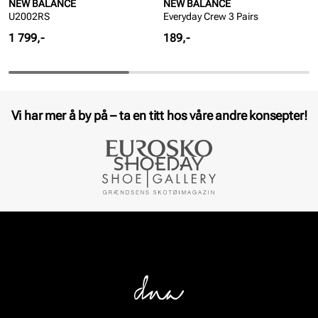
NEW BALANCE
NEW BALANCE
U2002RS
Everyday Crew 3 Pairs
Pris
Pris
1 799,-
189,-
Vi har mer å by på – ta en titt hos våre andre konsepter!