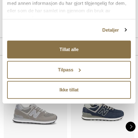
med annen informasjon du har gjort tilgjengelig for dem,
og grep.
eller som de har samlet inn gjennom din bruk av
tjenestene deres.
Art. nr.
05857402
Lev. art. nr
ML574EVW
Detaljer
MERKE
Tillat alle
Lignende produkter
Tilpass
Ikke tillat