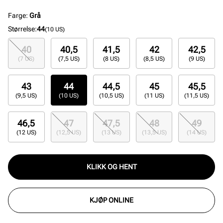
Farge
:
Grå
Størrelse
:
44
(10 US)
40
40,5
41,5
42
42,5
(7 US)
(7,5 US)
(8 US)
(8,5 US)
(9 US)
43
44
44,5
45
45,5
(9,5 US)
(10 US)
(10,5 US)
(11 US)
(11,5 US)
46,5
47
47,5
48
49
(12 US)
(12,5 US)
(13 US)
(13,5 US)
(14 US)
KLIKK OG HENT
KJØP ONLINE