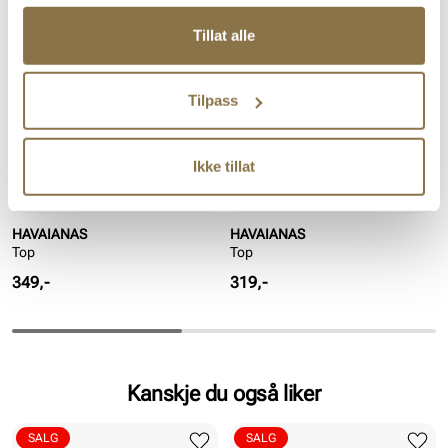
Tillat alle
Tilpass
Ikke tillat
HAVAIANAS
HAVAIANAS
Top
Top
Pris
Pris
349,-
319,-
Kanskje du også liker
SALG
SALG