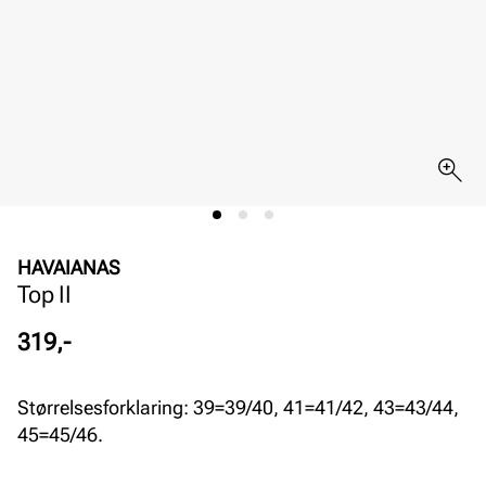
HAVAIANAS
Top II
Pris
319,-
Størrelsesforklaring: 39=39/40, 41=41/42, 43=43/44,
45=45/46.