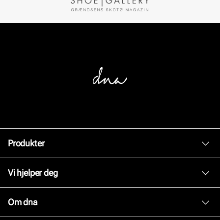
Produkter
Dame
Vi hjelper deg
Herre
Kundeservice
Om dna
Tilbehør
Bytte og retur