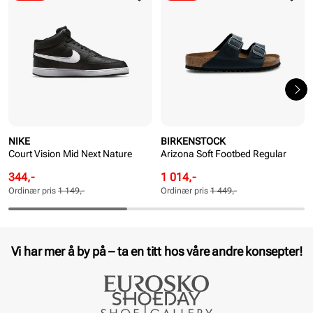
NIKE
BIRKENSTOCK
Court Vision Mid Next Nature
Arizona Soft Footbed Regular
Rabattert
Ordinær
Rabattert
Ordinær
344,-
1 014,-
pris
pris
pris
pris
Ordinær pris
1 149,-
Ordinær pris
1 449,-
Pris
Pris
Pris
Pris
Vi har mer å by på – ta en titt hos våre andre konsepter!