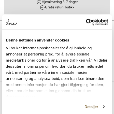
Hjemlevering 3-7 dager
Gratis retur i butikk
BESKRIVELSE
Størrelsesforklaring: 39=39/40, 41=41/42, 43=43/44, 45=45/46.
Denne nettsiden anvender cookies
Vi bruker informasjonskapsler for å gi innhold og
Art. nr.
11163402
annonser et personlig preg, for å levere sosiale
Lev. art. nr
HAU4145476
mediefunksjoner og for å analysere trafikken vår. Vi deler
dessuten informasjon om hvordan du bruker nettstedet
vårt, med partnerne våre innen sosiale medier,
PRODUKTDETALJER
annonsering og analysearbeid, som kan kombinere den
med annen informasjon du har gjort tilgjengelig for dem,
Overdel:
Gummi
MERKE
eller som de har samlet inn gjennom din bruk av
Såle:
Gummi
tjenestene deres.
Detaljer
Lignende produkter