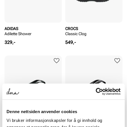
ADIDAS
CROCS
Adilette Shower
Classic Clog
Pris
Pris
329,-
549,-
Denne nettsiden anvender cookies
HAVAIANAS
HAVAIANAS
Vi bruker informasjonskapsler for å gi innhold og
Brazil Logo
Top