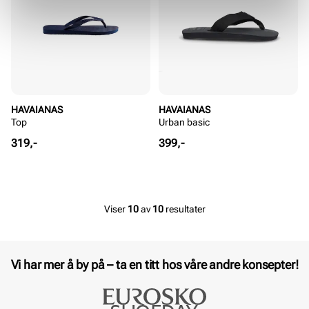
HAVAIANAS
HAVAIANAS
Top
Urban basic
Pris
Pris
319,-
399,-
Viser
10
av
10
resultater
Vi har mer å by på – ta en titt hos våre andre konsepter!