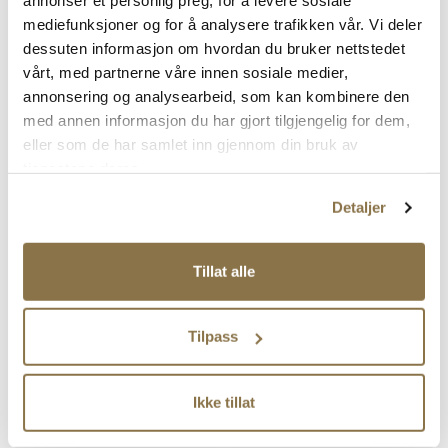
annonser et personlig preg, for å levere sosiale
Pris
Pris
399,-
349,-
mediefunksjoner og for å analysere trafikken vår. Vi deler
dessuten informasjon om hvordan du bruker nettstedet
vårt, med partnerne våre innen sosiale medier,
annonsering og analysearbeid, som kan kombinere den
med annen informasjon du har gjort tilgjengelig for dem,
eller som de har samlet inn gjennom din bruk av
tjenestene deres.
Detaljer
Tillat alle
HAVAIANAS
NIKE
Top II
Victori One
Pris
Pris
Tilpass
319,-
399,-
Ikke tillat