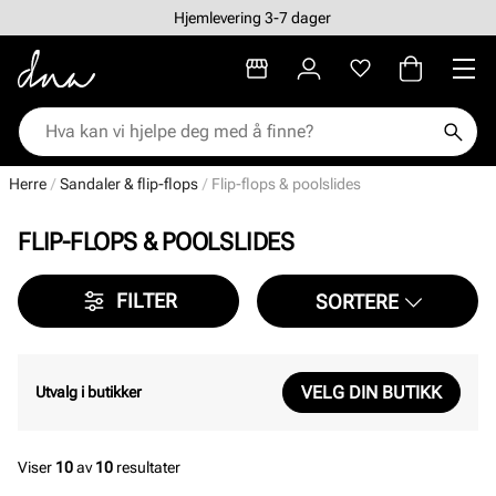
Hjemlevering 3-7 dager
Herre
Sandaler & flip-flops
Flip-flops & poolslides
FLIP-FLOPS & POOLSLIDES
FILTER
SORTERE
VELG DIN BUTIKK
Utvalg i butikker
Viser
10
av
10
resultater