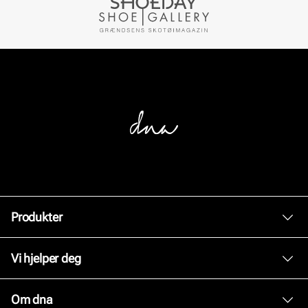
Produkter
Dame
Vi hjelper deg
Herre
Kundeservice
Om dna
Tilbehør