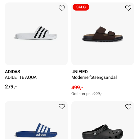
SALG
ADIDAS
UNIFIED
ADILETTE AQUA
Moderne fotsengsandal
Pris
279,-
Rabattert
Ordinær
499,-
pris
pris
Ordinær pris
999,-
Pris
Pris