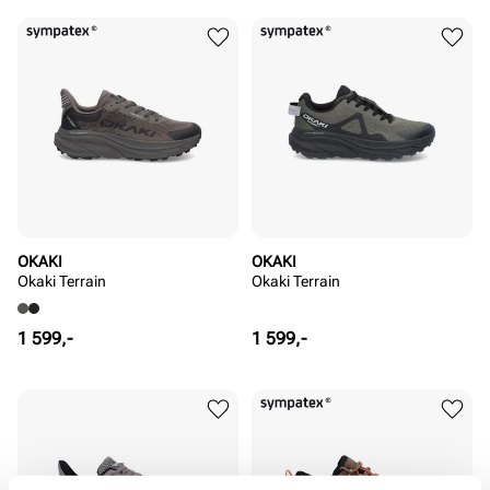
Pris
OKAKI
OKAKI
Okaki Terrain
Okaki Terrain
Pris
Pris
1 599,-
1 599,-