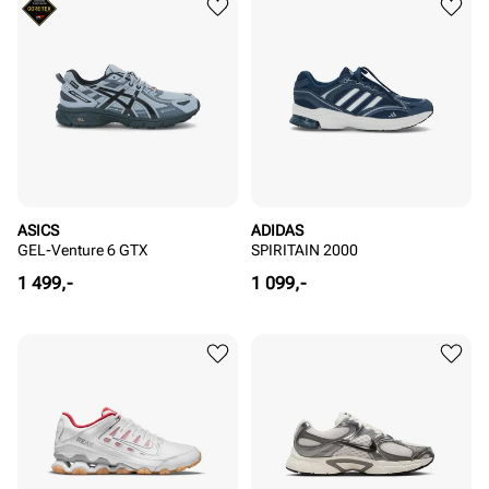
ASICS
ADIDAS
GEL-Venture 6 GTX
SPIRITAIN 2000
Pris
Pris
1 499,-
1 099,-