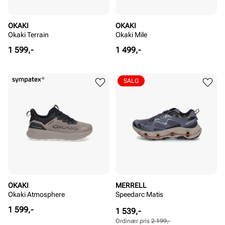
OKAKI
OKAKI
Okaki Terrain
Okaki Mile
Pris
Pris
1 599,-
1 499,-
SALG
OKAKI
MERRELL
Okaki Atmosphere
Speedarc Matis
Pris
1 599,-
Pris
Ordinær
1 539,-
pris
Ordinær pris
2 199,-