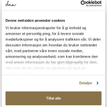
Denne nettsiden anvender cookies
Vi bruker informasjonskapsler for å gi innhold og
OKAKI
OKAKI
annonser et personlig preg, for å levere sosiale
Okaki Hyper
Okaki Terrain
mediefunksjoner og for å analysere trafikken vår. Vi deler
Pris
Pris
1 499,-
1 999,-
dessuten informasjon om hvordan du bruker nettstedet
vårt, med partnerne våre innen sosiale medier,
annonsering og analysearbeid, som kan kombinere den
med annen informasjon du har gjort tilgjengelig for dem,
eller som de har samlet inn gjennom din bruk av
tjenestene deres.
Detaljer
Tillat alle