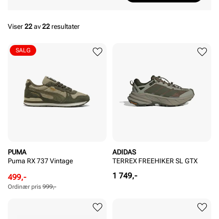
Viser
22
av
22
resultater
SALG
PUMA
ADIDAS
Puma RX 737 Vintage
TERREX FREEHIKER SL GTX
Pris
1 749,-
Rabattert
Ordinær
499,-
pris
pris
Ordinær pris
999,-
Pris
Pris