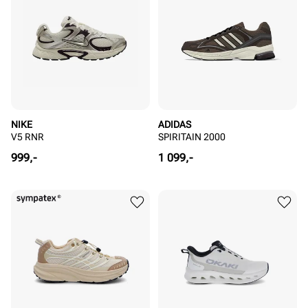
NIKE
ADIDAS
V5 RNR
SPIRITAIN 2000
Pris
Pris
999,-
1 099,-