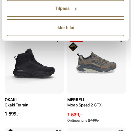
NIKE
OKAKI
Reax 8 Tr
Okaki Terrain
Tilpass
Pris
Pris
1 049,-
1 599,-
Ikke tillat
SALG
OKAKI
MERRELL
Okaki Terrain
Moab Speed 2 GTX
Pris
1 599,-
Rabattert
Ordinær
1 539,-
pris
pris
Ordinær pris
2 199,-
Pris
Pris