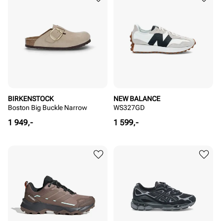
BIRKENSTOCK
NEW BALANCE
Boston Big Buckle Narrow
WS327GD
Pris
Pris
1 949,-
1 599,-