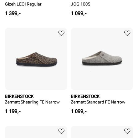
Gizeh LEOI Regular
JOG 100S
Pris
Pris
1 399,-
1 099,-
BIRKENSTOCK
BIRKENSTOCK
Zermatt Shearling FE Narrow
Zermatt Standard FE Narrow
Pris
Pris
1 199,-
1 099,-