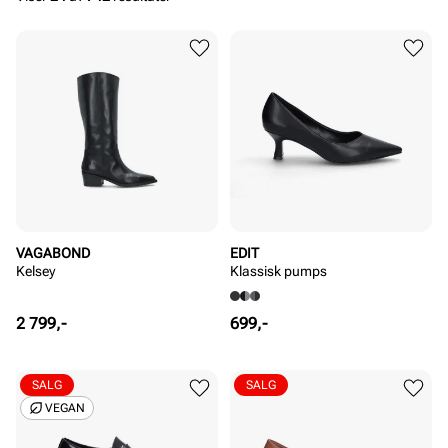
VAGABOND
EDIT
Kelsey
Klassisk pumps
Pris
Pris
2 799,-
699,-
SALG
SALG
VEGAN