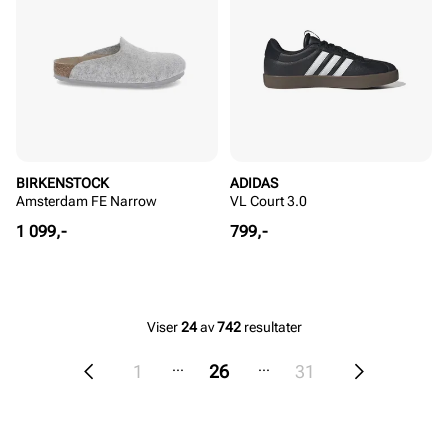
BIRKENSTOCK
ADIDAS
Amsterdam FE Narrow
VL Court 3.0
Pris
Pris
1 099,-
799,-
Viser
24
av
742
resultater
...
...
1
26
31