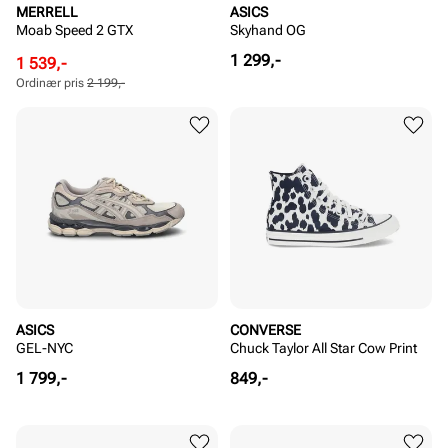
MERRELL
ASICS
Moab Speed 2 GTX
Skyhand OG
Pris
1 299,-
Rabattert
Ordinær
1 539,-
pris
pris
Ordinær pris
2 199,-
Pris
Pris
ASICS
CONVERSE
GEL-NYC
Chuck Taylor All Star Cow Print
Pris
Pris
1 799,-
849,-