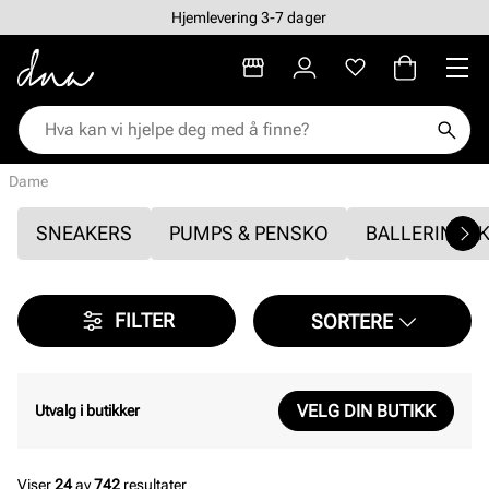
Hjemlevering 3-7 dager
Dame
SNEAKERS
PUMPS & PENSKO
BALLERINAS
FILTER
SORTERE
VELG DIN BUTIKK
Utvalg i butikker
Viser
24
av
742
resultater