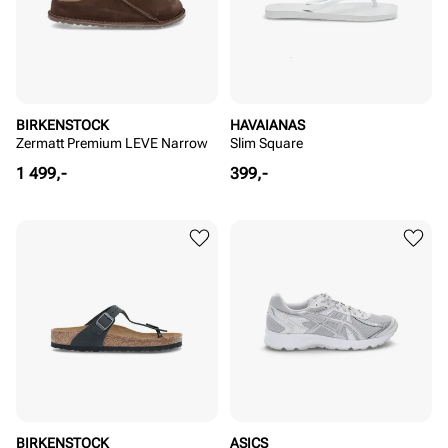
BIRKENSTOCK
HAVAIANAS
Zermatt Premium LEVE Narrow
Slim Square
Pris
Pris
1 499,-
399,-
BIRKENSTOCK
ASICS