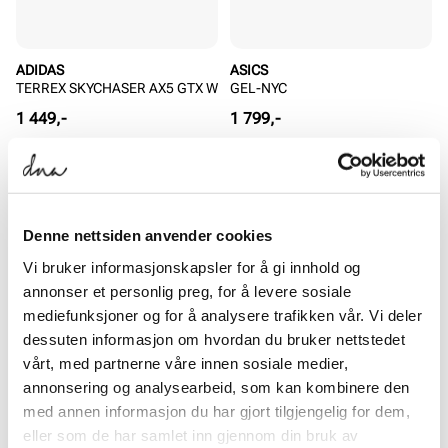
ADIDAS
ASICS
TERREX SKYCHASER AX5 GTX W
GEL-NYC
Pris
Pris
1 449,-
1 799,-
SALG
SALG
Denne nettsiden anvender cookies
Vi bruker informasjonskapsler for å gi innhold og
annonser et personlig preg, for å levere sosiale
mediefunksjoner og for å analysere trafikken vår. Vi deler
dessuten informasjon om hvordan du bruker nettstedet
vårt, med partnerne våre innen sosiale medier,
annonsering og analysearbeid, som kan kombinere den
NIKE
BIRKENSTOCK
Terra Manta
Florida III Platform BF Narrow
med annen informasjon du har gjort tilgjengelig for dem,
Pris
Ordinær
Rabattert
Ordinær
eller som de har samlet inn gjennom din bruk av
474,-
804,-