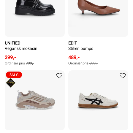
UNIFIED
EDIT
Vegansk mokasin
Stilren pumps
Rabattert
Ordinær
Rabattert
Ordinær
399,-
489,-
pris
pris
pris
pris
Ordinær pris
799,-
Ordinær pris
699,-
Pris
Pris
Pris
Pris
SALG