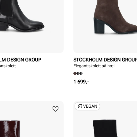
LM DESIGN GROUP
STOCKHOLM DESIGN GROU
nnskolett
Elegant skolett på hæl
Pris
1 699,-
VEGAN