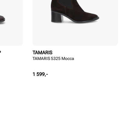
P
TAMARIS
TAMARIS 5325 Mocca
Pris
1 599,-