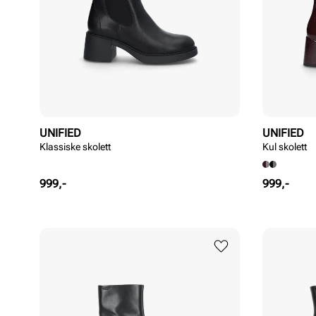
UNIFIED
UNIFIED
Klassiske skolett
Kul skolett
Pris
Pris
999,-
999,-