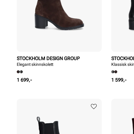
STOCKHOLM DESIGN GROUP
STOCKHO
Elegant skinnskolett
Klassisk ski
Pris
Pris
1 699,-
1 599,-