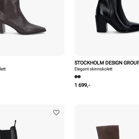
STOCKHOLM DESIGN GROU
lett
Elegant skinnskolett
Pris
1 699,-