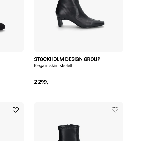
STOCKHOLM DESIGN GROUP
Elegant skinnskolett
Pris
2 299,-