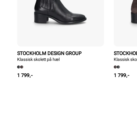
STOCKHOLM DESIGN GROUP
STOCKHO
Klassisk skolett på hæl
Klassisk sko
Pris
Pris
1 799,-
1 799,-