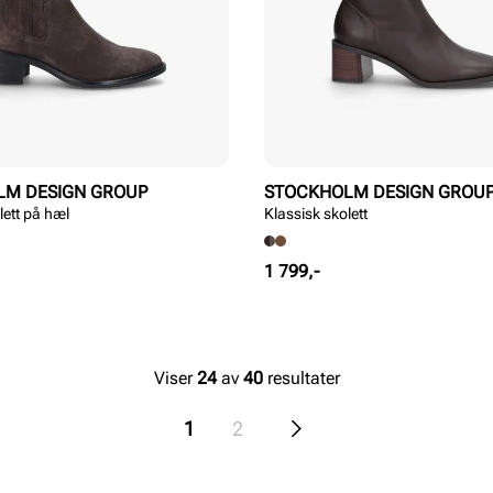
LM DESIGN GROUP
STOCKHOLM DESIGN GROU
lett på hæl
Klassisk skolett
Pris
1 799,-
Viser
24
av
40
resultater
1
2