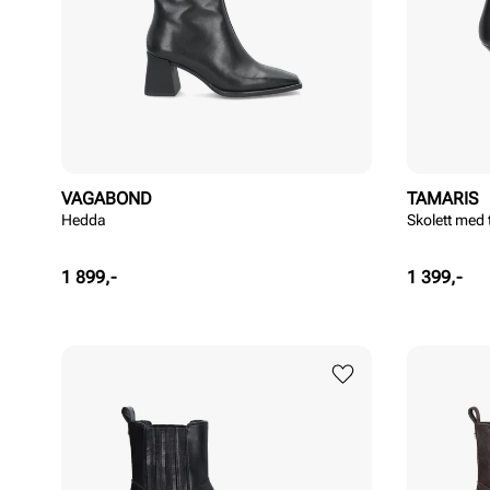
VAGABOND
TAMARIS
Hedda
Skolett med 
Pris
Pris
1 899,-
1 399,-