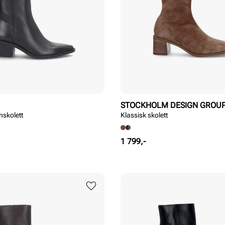
STOCKHOLM DESIGN GROU
nskolett
Klassisk skolett
Pris
1 799,-