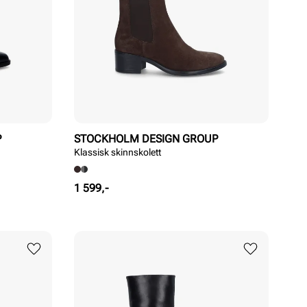
P
STOCKHOLM DESIGN GROUP
Klassisk skinnskolett
Pris
1 599,-