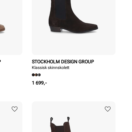
P
STOCKHOLM DESIGN GROUP
Klassisk skinnskolett
Pris
1 699,-