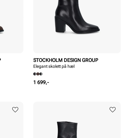
P
STOCKHOLM DESIGN GROUP
Elegant skolett på hæl
Pris
1 699,-