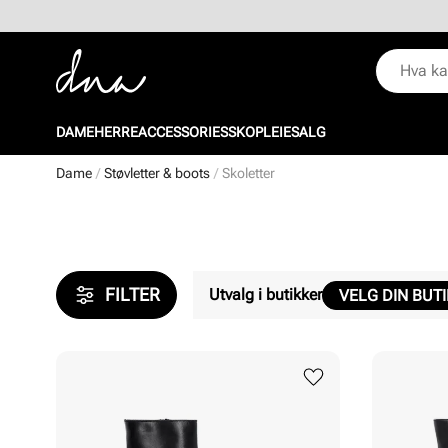
DAME
HERRE
ACCESSORIES
SKOPLEIE
SALG
Dame
Støvletter & boots
Skoletter
FILTER
Utvalg i butikker
VELG DIN BUT