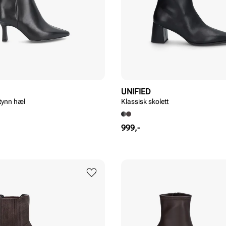
UNIFIED
tynn hæl
Klassisk skolett
Pris
999,-