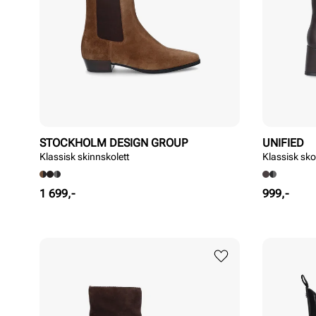
STOCKHOLM DESIGN GROUP
UNIFIED
Klassisk skinnskolett
Klassisk sko
Pris
Pris
1 699,-
999,-