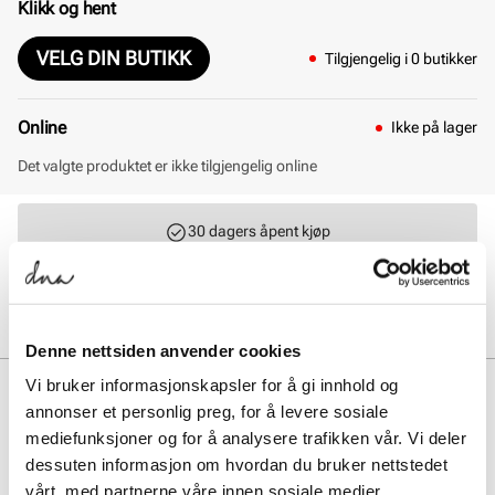
Klikk og hent
VELG DIN BUTIKK
Tilgjengelig i 0 butikker
Online
Ikke på lager
Det valgte produktet er ikke tilgjengelig online
30 dagers åpent kjøp
Klikk og hent innen 30 minutter
Hjemlevering 3-7 dager
Gratis retur i butikk
Denne nettsiden anvender cookies
Vi bruker informasjonskapsler for å gi innhold og
BESKRIVELSE
annonser et personlig preg, for å levere sosiale
New Balance MR530 er en klassisk running-inspirert sneaker med
mediefunksjoner og for å analysere trafikken vår. Vi deler
referanser til looken fra 90- og 2000-tallet. Mellomsåle i EVA gir god
dessuten informasjon om hvordan du bruker nettstedet
demping hele dagen og yttersålen i gummi sikrer grep på
vårt, med partnerne våre innen sosiale medier,