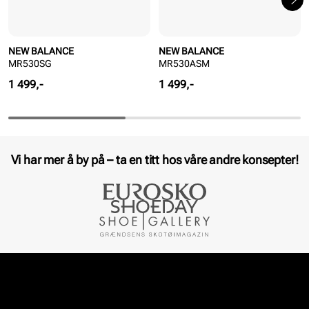
NEW BALANCE
NEW BALANCE
MR530SG
MR530ASM
Pris
Pris
1 499,-
1 499,-
Vi har mer å by på – ta en titt hos våre andre konsepter!