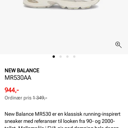
NEW BALANCE
MR530AA
Rabattert
Ordinær
944,-
pris
pris
Ordinær pris
1 349,-
Pris
Pris
New Balance MR530 er en klassisk running-inspirert
sneaker med referanser til looken fra 90- og 2000-