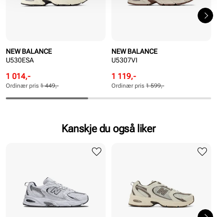
NEW BALANCE
NEW BALANCE
U530ESA
U5307VI
Rabattert
Ordinær
Rabattert
Ordinær
1 014,-
1 119,-
pris
pris
pris
pris
Ordinær pris
1 449,-
Ordinær pris
1 599,-
Pris
Pris
Pris
Pris
Kanskje du også liker