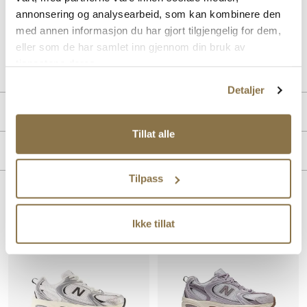
underlaget. Upper med fine kombinasjoner og mesh-detaljene gjør
annonsering og analysearbeid, som kan kombinere den
dette til en lett og luftig sneaker.
med annen informasjon du har gjort tilgjengelig for dem,
eller som de har samlet inn gjennom din bruk av
Art. nr.
35733404
tjenestene deres.
Lev. art. nr
MR530AA
Detaljer
PRODUKTDETALJER
Tillat alle
Overdel:
Skinn, Textil
MERKE
For:
Textil
Innersåle:
Textil
Tilpass
Såle:
Gummi
Lignende produkter
Ikke tillat
SALG
SALG