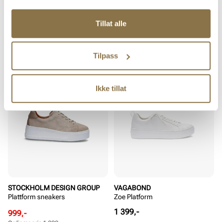
STOCKHOLM DESIGN GROUP
CONVERSE
Tillat alle
Platform sneakers
Chuck Taylor All Star Lift Platform
Canvas
Pris
Pris
1 999,-
1 099,-
Tilpass
SALG
Ikke tillat
STOCKHOLM DESIGN GROUP
VAGABOND
Plattform sneakers
Zoe Platform
Pris
1 399,-
Rabattert
Ordinær
999,-