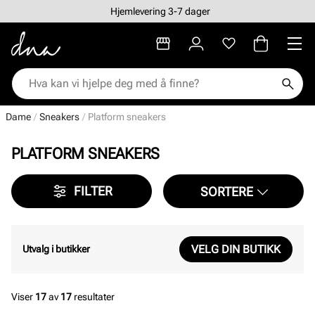
Hjemlevering 3-7 dager
Dame
Sneakers
Platform sneakers
PLATFORM SNEAKERS
FILTER
SORTERE
VELG DIN BUTIKK
Utvalg i butikker
Viser
17
av
17
resultater