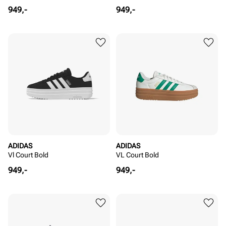
Pris
Pris
949,-
949,-
ADIDAS
ADIDAS
Vl Court Bold
VL Court Bold
Pris
Pris
949,-
949,-