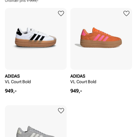
pris
pris
Ordinær pris
1 999,-
Pris
Pris
ADIDAS
ADIDAS
VL Court Bold
VL Court Bold
Pris
Pris
949,-
949,-