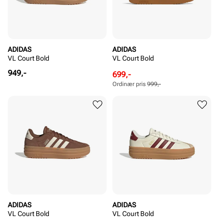
ADIDAS
ADIDAS
VL Court Bold
VL Court Bold
Pris
949,-
Rabattert
Ordinær
699,-
pris
pris
Ordinær pris
999,-
Pris
Pris
ADIDAS
ADIDAS
VL Court Bold
VL Court Bold