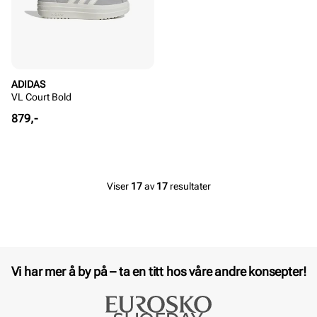
ADIDAS
VL Court Bold
Pris
879,-
Viser
17
av
17
resultater
Vi har mer å by på – ta en titt hos våre andre konsepter!