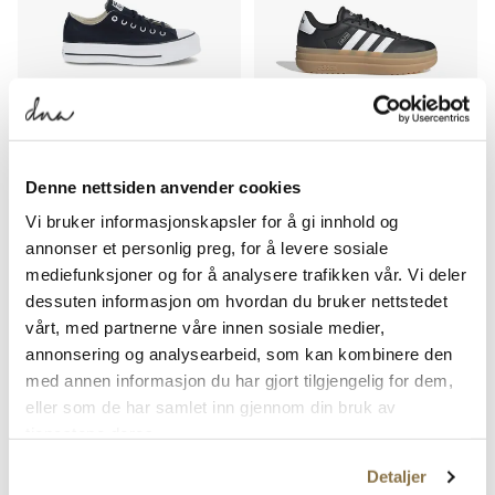
CONVERSE
ADIDAS
Denne nettsiden anvender cookies
Chuck Taylor All Star Lift Platform
VL Court Bold
Canvas
Vi bruker informasjonskapsler for å gi innhold og
Pris
Pris
1 099,-
949,-
annonser et personlig preg, for å levere sosiale
mediefunksjoner og for å analysere trafikken vår. Vi deler
dessuten informasjon om hvordan du bruker nettstedet
vårt, med partnerne våre innen sosiale medier,
annonsering og analysearbeid, som kan kombinere den
med annen informasjon du har gjort tilgjengelig for dem,
eller som de har samlet inn gjennom din bruk av
tjenestene deres.
Detaljer