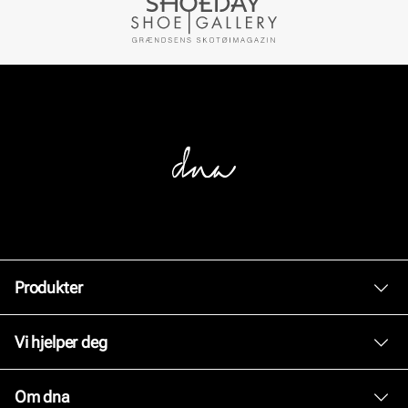
Produkter
Dame
Vi hjelper deg
Herre
Kundeservice
Om dna
Tilbehør