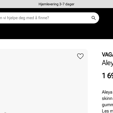
Hjemlevering 3-7 dager
VAG
Ale
Pris
1 6
Aleya
skinn
gummi
passe
Les 