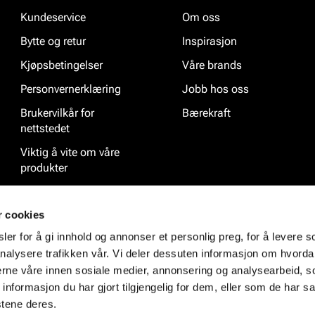
Kundeservice
Om oss
Bytte og retur
Inspirasjon
Kjøpsbetingelser
Våre brands
Personvernerklæring
Jobb hos oss
Brukervilkår for
Bærekraft
nettstedet
Viktig å vite om våre
produkter
Ofte stilte spørsmål
r cookies
er for å gi innhold og annonser et personlig preg, for å levere s
nalysere trafikken vår. Vi deler dessuten informasjon om hvorda
nerne våre innen sosiale medier, annonsering og analysearbeid, 
formasjon du har gjort tilgjengelig for dem, eller som de har sa
stene deres.