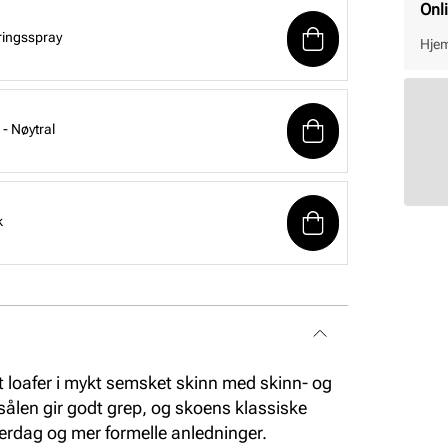
Onl
ringsspray
Hjem
- Nøytral
k
t loafer i mykt semsket skinn med skinn- og
isålen gir godt grep, og skoens klassiske
verdag og mer formelle anledninger.