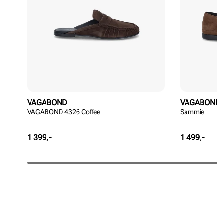
VAGABOND
VAGABON
VAGABOND 4326 Coffee
Sammie
Pris
Pris
1 399,-
1 499,-