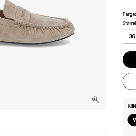
anledn
Farge
Større
36
Klik
V