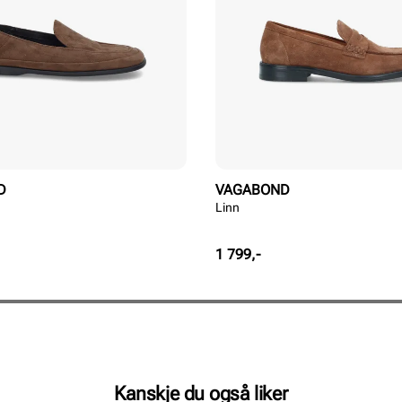
D
VAGABOND
Linn
Pris
1 799,-
Kanskje du også liker