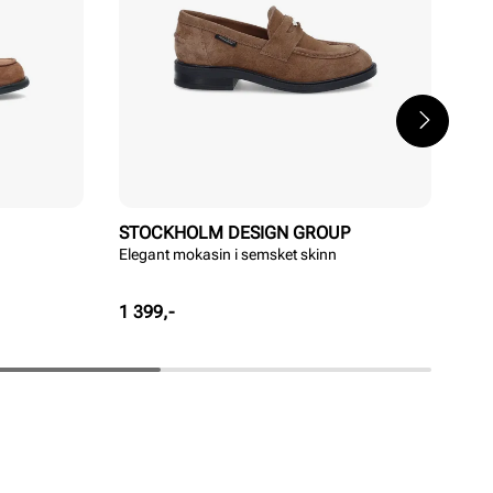
STOCKHOLM DESIGN GROUP
ST
Elegant mokasin i semsket skinn
Kla
Pris
Pri
1 399,-
1 2