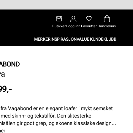
Butikker
Logg inn
Favoritter
Handlekurv
MERKER
INSPIRASJON
VALUE KUNDEKLUBB
ABOND
ya
99,-
 fra Vagabond er en elegant loafer i mykt semsket
 med skinn- og tekstilfôr. Den slitesterke
sålen gir godt grep, og skoens klassiske design
r perfekt til både hverdag og mer formelle
mer