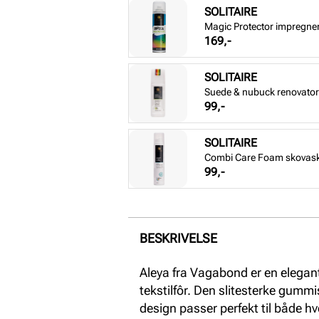
SOLITAIRE
Magic Protector impregne
Pris
169,-
SOLITAIRE
Suede & nubuck renovator 
Pris
99,-
SOLITAIRE
Combi Care Foam skovas
Pris
99,-
BESKRIVELSE
Aleya fra Vagabond er en elegan
tekstilfôr. Den slitesterke gumm
design passer perfekt til både h