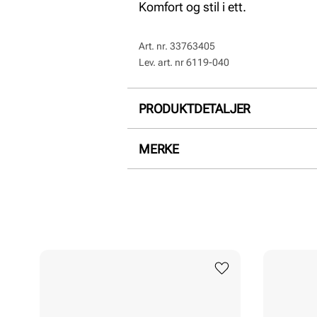
Komfort og stil i ett.
Art. nr.
33763405
Lev. art. nr
6119-040
PRODUKTDETALJER
Overdel:
Semsket skinn
MERKE
For:
Skinn, Textil
Såle:
Gummi