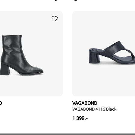
D
VAGABOND
VAGABOND 4116 Black
Pris
1 399,-