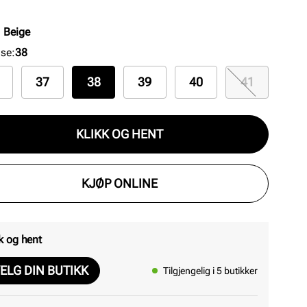
inger. Komfort og stil i ett.
:
Beige
lse
:
38
37
38
39
40
41
KLIKK OG HENT
KJØP ONLINE
k og hent
ELG DIN BUTIKK
Tilgjengelig i 5 butikker