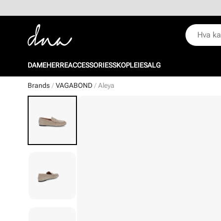
DAME
HERRE
ACCESSORIES
SKOPLEIE
SALG
Brands
VAGABOND
Aleya