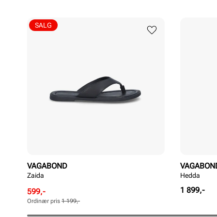
SALG
VAGABOND
VAGABON
Zaida
Hedda
Pris
1 899,-
Rabattert
Ordinær
599,-
pris
pris
Ordinær pris
1 199,-
Pris
Pris