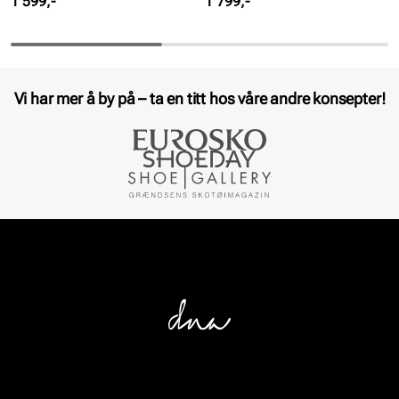
Pris
Pris
1 599,-
1 799,-
Vi har mer å by på – ta en titt hos våre andre konsepter!