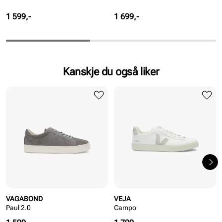
Pris
Pris
1 599,-
1 699,-
Kanskje du også liker
VAGABOND
VEJA
Paul 2.0
Campo