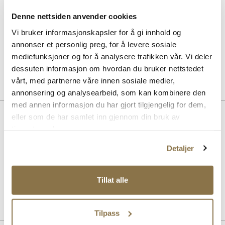
Suede & nubuck renovator - Nøytral
Pris
99,-
Denne nettsiden anvender cookies
Vi bruker informasjonskapsler for å gi innhold og
SOLITAIRE
annonser et personlig preg, for å levere sosiale
Combi Care Foam skovask
mediefunksjoner og for å analysere trafikken vår. Vi deler
Pris
99,-
dessuten informasjon om hvordan du bruker nettstedet
vårt, med partnerne våre innen sosiale medier,
annonsering og analysearbeid, som kan kombinere den
med annen informasjon du har gjort tilgjengelig for dem,
BESKRIVELSE
eller som de har samlet inn gjennom din bruk av
tjenestene deres.
Minimalistiske hverdagssneakers med en klassisk silhuett. Modellen
er laget i sort, semsket skinn med snøring og polstrede kanter. Merk
Detaljer
at modellen er stor i størrelsen og at vi anbefaler å velge en størrelse
mindre enn du pleier.
Tillat alle
Art. nr.
05133437
Lev. art. nr
5383-040
Tilpass