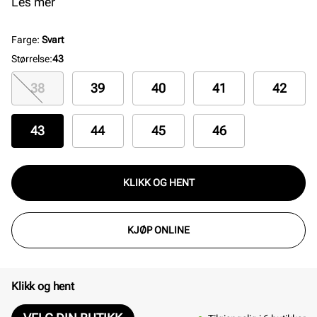
i størrelsen og at vi anbefaler å velge en størrelse
Les mer
mindre enn du pleier.
Farge
:
Svart
Størrelse
:
43
38
39
40
41
42
43
44
45
46
KLIKK OG HENT
KJØP ONLINE
Klikk og hent