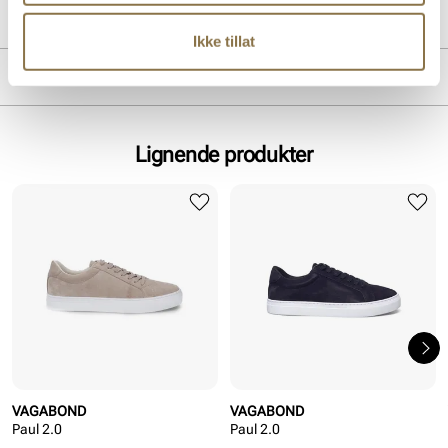
PRODUKTDETALJER
Ikke tillat
Overdel:
Semsket skinn
MERKE
For:
Skinn, Textil
Innersåle:
Skinn
Såle:
Gummi
Lignende produkter
VAGABOND
VAGABOND
Paul 2.0
Paul 2.0