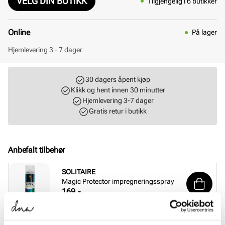
VELG DIN BUTIKK
Tilgjengelig i 6 butikker
Online
På lager
Hjemlevering 3 - 7 dager
30 dagers åpent kjøp
Klikk og hent innen 30 minutter
Hjemlevering 3-7 dager
Gratis retur i butikk
Anbefalt tilbehør
SOLITAIRE
Magic Protector impregneringsspray
Pris
169,-
SOLITAIRE