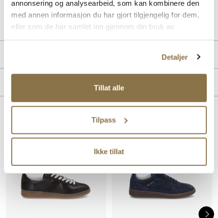
annonsering og analysearbeid, som kan kombinere den
Art. nr.
05663005
med annen informasjon du har gjort tilgjengelig for dem,
Lev. art. nr
26V2203
eller som de har samlet inn gjennom din bruk av
tjenestene deres.
PRODUKTDETALJER
Detaljer
Overdel:
Nappa skinn
MERKE
For:
Textil
Tillat alle
Såle:
Gummi
Lignende produkter
Tilpass
Ikke tillat