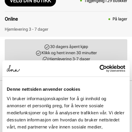
VELG DIN BUTIKK
Tilgjengelig i 29 butikker
Online
På lager
Hjemlevering 3 - 7 dager
30 dagers åpent kjøp
Klikk og hent innen 30 minutter
Hjemlevering 3-7 dager
Gratis retur i butikk
BESKRIVELSE
Denne nettsiden anvender cookies
Vi bruker informasjonskapsler for å gi innhold og
Cupsole sneaker med et moderne og trendy uttrykk. Overdelen har
annonser et personlig preg, for å levere sosiale
glatt skinn og semsket skinn av beste kvalitet i kombinasjon.
Modellen sitter veldig godt på foten, og både fôret og innersålen i
mediefunksjoner og for å analysere trafikken vår. Vi deler
myk tekstil forsterker komforten. Yttersålen i helstøpt gummi er
dessuten informasjon om hvordan du bruker nettstedet
ekstra fleksibel og myk.
vårt, med partnerne våre innen sosiale medier,