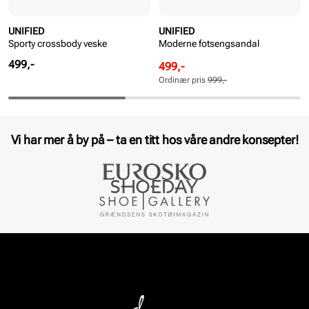
UNIFIED
UNIFIED
Sporty crossbody veske
Moderne fotsengsandal
Pris
499,-
Rabattert
Ordinær
499,-
pris
pris
Ordinær pris
999,-
Pris
Pris
Vi har mer å by på – ta en titt hos våre andre konsepter!