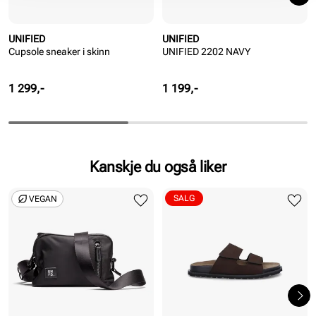
UNIFIED
UNIFIED
Cupsole sneaker i skinn
UNIFIED 2202 NAVY
Pris
Pris
1 299,-
1 199,-
Kanskje du også liker
SALG
VEGAN