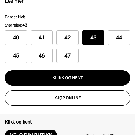
foten, og både fôret og innersålen i myk tekstil
Les mer
forsterker komforten. Yttersålen i helstøpt gummi er
ekstra fleksibel og myk.
Farge
:
Hvit
Størrelse
:
43
40
41
42
43
44
45
46
47
KLIKK OG HENT
KJØP ONLINE
Klikk og hent