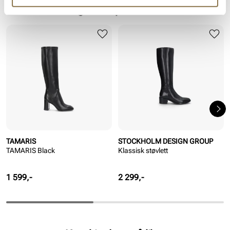
Lignende produkter
TAMARIS
STOCKHOLM DESIGN GROUP
TAMARIS Black
Klassisk støvlett
Pris
Pris
1 599,-
2 299,-