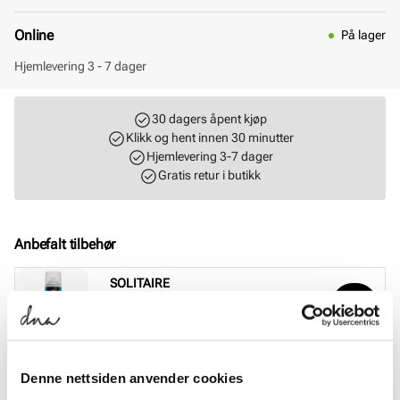
Online
På lager
Hjemlevering 3 - 7 dager
30 dagers åpent kjøp
Klikk og hent innen 30 minutter
Hjemlevering 3-7 dager
Gratis retur i butikk
Anbefalt tilbehør
SOLITAIRE
Magic Protector impregneringsspray
Pris
169,-
SOLITAIRE
Denne nettsiden anvender cookies
Sneaker Magic cleaning sett
Pris