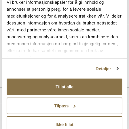
229,-
Vi bruker informasjonskapsler for å gi innhold og
annonser et personlig preg, for å levere sosiale
mediefunksjoner og for å analysere trafikken vår. Vi deler
dessuten informasjon om hvordan du bruker nettstedet
vårt, med partnerne våre innen sosiale medier,
BESKRIVELSE
annonsering og analysearbeid, som kan kombinere den
med annen informasjon du har gjort tilgjengelig for dem,
Trendy sort skolett. Spiss tå og smal hæl som måler 4 cm. Innsteget
fra toppen måler 12 cm og skaftvidde er på 40 cm, målene måles i
eller som de har samlet inn gjennom din bruk av
skostørrelse 37.
tjenestene deres.
Detaljer
Art. nr.
52157017
Lev. art. nr
25H1280
Tillat alle
PRODUKTDETALJER
Tilpass
Overdel:
Syntetisk
MERKE
For:
Textil
Ikke tillat