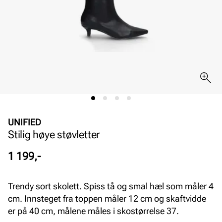
UNIFIED
Stilig høye støvletter
Pris
1 199,-
Trendy sort skolett. Spiss tå og smal hæl som måler 4
cm. Innsteget fra toppen måler 12 cm og skaftvidde
er på 40 cm, målene måles i skostørrelse 37.