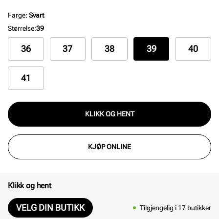
Farge
:
Svart
Størrelse
:
39
36
37
38
39
40
41
KLIKK OG HENT
KJØP ONLINE
Klikk og hent
VELG DIN BUTIKK
Tilgjengelig i 17 butikker