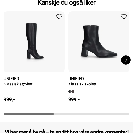
Kanskje du også liker
UNIFIED
UNIFIED
Klassisk støvlett
Klassisk skolett
Pris
Pris
999,-
999,-
Vi har mer å by på – ta en titt hos våre andre konsepter!