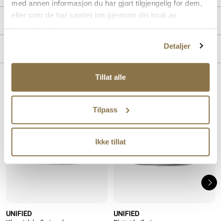
med annen informasjon du har gjort tilgjengelig for dem,
eller som de har samlet inn gjennom din bruk av
PRODUKTDETALJER
tjenestene deres.
Overdel:
Syntetisk
Detaljer
MERKE
For:
Syntet
Tillat alle
Lignende produkter
Tilpass
SALG
SALG
Ikke tillat
UNIFIED
UNIFIED