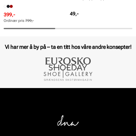
Pris
49,-
Rabattert
Ordinær
399,-
pris
pris
Ordinær pris
799,-
Pris
Pris
Vi har mer å by på – ta en titt hos våre andre konsepter!