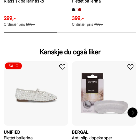
Klassisk ballerinasko
Flettet ballerina
Rabattert
Ordinær
Rabattert
Ordinær
299,-
399,-
pris
pris
pris
pris
Ordinær pris
599,-
Ordinær pris
799,-
Pris
Pris
Pris
Pris
Kanskje du også liker
SALG
UNIFIED
BERGAL
Flettet ballerina
Anti-slip kippekapper