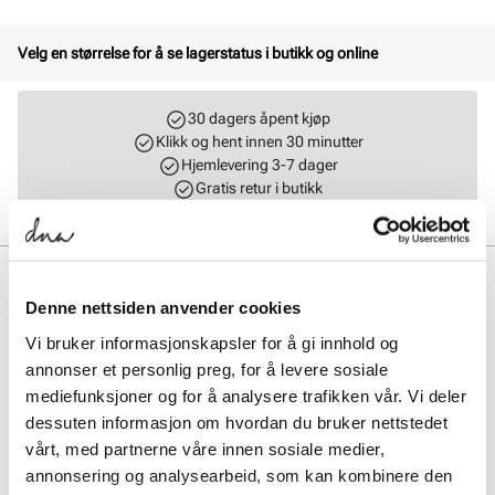
Velg en størrelse for å se lagerstatus i butikk og online
30 dagers åpent kjøp
Klikk og hent innen 30 minutter
Hjemlevering 3-7 dager
Gratis retur i butikk
BESKRIVELSE
Denne nettsiden anvender cookies
Ballerinasko med broderte detaljer fra Unified. En feminin og
Vi bruker informasjonskapsler for å gi innhold og
klassisk modell med dekorative broderier som gir et elegant uttrykk.
Skoen lukkes med en justerbar reim over vristen, som sikrer god
annonser et personlig preg, for å levere sosiale
passform og komfort gjennom dagen.
mediefunksjoner og for å analysere trafikken vår. Vi deler
dessuten informasjon om hvordan du bruker nettstedet
Art. nr.
31663008
vårt, med partnerne våre innen sosiale medier,
Lev. art. nr
26V1263
annonsering og analysearbeid, som kan kombinere den