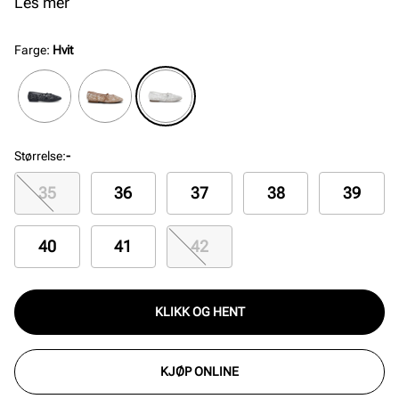
justerbar reim over vristen, som sikrer god passform
Les mer
og komfort gjennom dagen.
Farge
:
Hvit
Størrelse
:
-
35
36
37
38
39
40
41
42
KLIKK OG HENT
KJØP ONLINE