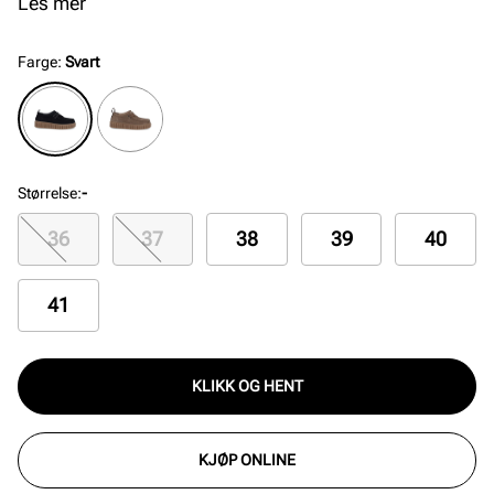
god stabilitet.
Les mer
Farge
:
Svart
Størrelse
:
-
36
37
38
39
40
41
KLIKK OG HENT
KJØP ONLINE