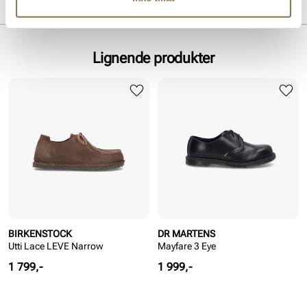
MERKE
Lignende produkter
BIRKENSTOCK
DR MARTENS
Utti Lace LEVE Narrow
Mayfare 3 Eye
Pris
Pris
1 799,-
1 999,-