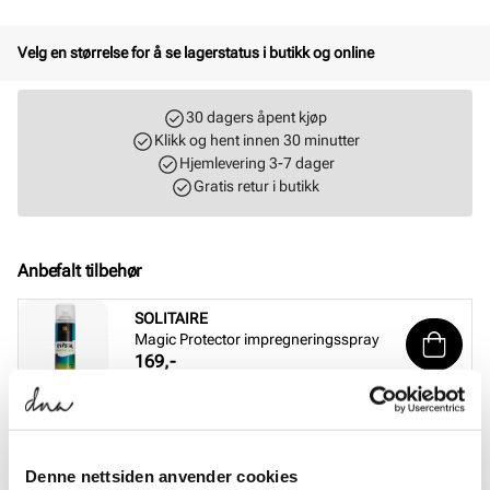
Velg en størrelse for å se lagerstatus i butikk og online
30 dagers åpent kjøp
Klikk og hent innen 30 minutter
Hjemlevering 3-7 dager
Gratis retur i butikk
Anbefalt tilbehør
SOLITAIRE
Magic Protector impregneringsspray
Pris
169,-
SOLITAIRE
Suede & nubuck renovator - Nøytral
Pris
99,-
Denne nettsiden anvender cookies