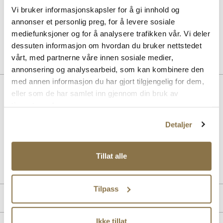
Vi bruker informasjonskapsler for å gi innhold og
SOLITAIRE
annonser et personlig preg, for å levere sosiale
Combi Care Foam skovask
Pris
99,-
mediefunksjoner og for å analysere trafikken vår. Vi deler
dessuten informasjon om hvordan du bruker nettstedet
vårt, med partnerne våre innen sosiale medier,
annonsering og analysearbeid, som kan kombinere den
med annen informasjon du har gjort tilgjengelig for dem,
BESKRIVELSE
eller som de har samlet inn gjennom din bruk av
tjenestene deres.
Unified snøresko i semsket skinn kombinerer tidløs eleganse med
komfort. Den myke overdelen gir et sofistikert uttrykk, mens den
Detaljer
solide yttersålen sikrer god stabilitet.
Art. nr.
32167002
Tillat alle
Lev. art. nr
26H1204
Tilpass
PRODUKTDETALJER
Overdel:
Semsket skinn
Ikke tillat