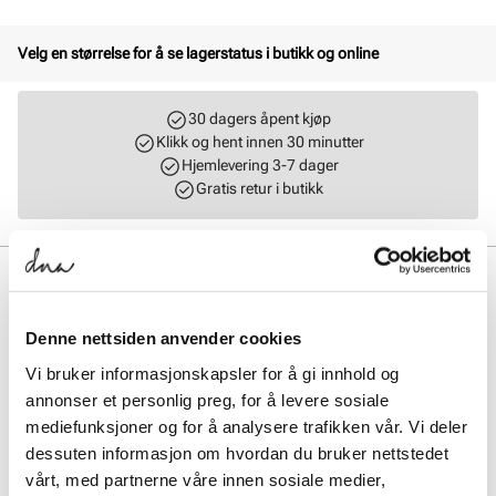
Velg en størrelse for å se lagerstatus i butikk og online
30 dagers åpent kjøp
Klikk og hent innen 30 minutter
Hjemlevering 3-7 dager
Gratis retur i butikk
BESKRIVELSE
Klassisk og svært komfortabel tøffel laget i doubleface-kvalitet.
Denne nettsiden anvender cookies
Skinnmaterialet i overdelen er av ypperste kvalitet og det varme fôret i
ekte lammepels gjør dette til en varm og veldig god tøffel. Den ekstra
Vi bruker informasjonskapsler for å gi innhold og
høyden på skaftet gir ekstra varme og stabilitet til tøffelen. Yttersålen
annonser et personlig preg, for å levere sosiale
er laget i lettvekts eva-materiale som øker komforten, og gir god
mediefunksjoner og for å analysere trafikken vår. Vi deler
stabilitet til tøffelen.
dessuten informasjon om hvordan du bruker nettstedet
vårt, med partnerne våre innen sosiale medier,
Art. nr.
57757006