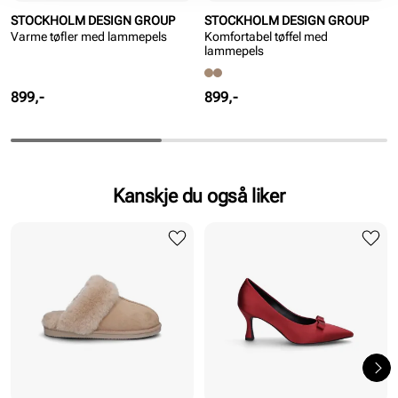
STOCKHOLM DESIGN GROUP
STOCKHOLM DESIGN GROUP
Varme tøfler med lammepels
Komfortabel tøffel med
lammepels
Pris
Pris
899,-
899,-
Kanskje du også liker