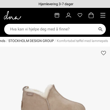
Hjemlevering 3-7 dager
nds
STOCKHOLM DESIGN GROUP
Komfortabel tøffel med lammepels