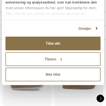
annonsering og analysearbeid, som kan kombinere den
Lev. art. nr
25H4412
med annen informasjon du har gjort tilgjengelig for dem,
eller som de har samlet inn gjennom din bruk av
PRODUKTDETALJER
tjenestene deres.
Detaljer
Overdel:
Skinn
MERKE
For:
Varmforet
Tillat alle
Lignende produkter
Tilpass
Ikke tillat