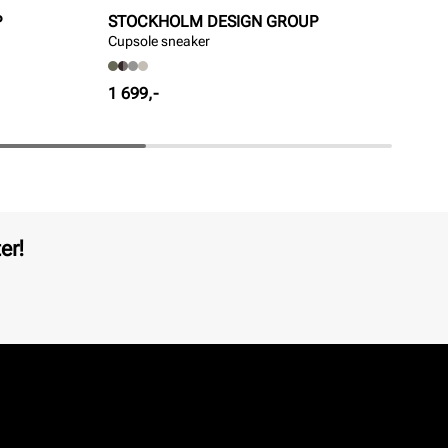
P
STOCKHOLM DESIGN GROUP
ST
Cupsole sneaker
Cup
Pris
Pri
1 699,-
1 5
er!