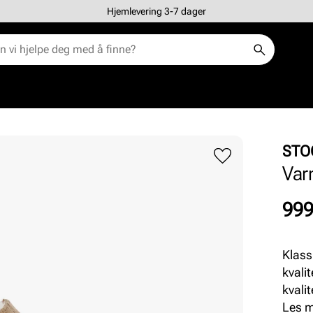
Hjemlevering 3-7 dager
STO
Var
Pris
999
Klass
kvali
kvalit
en va
Les 