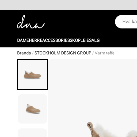
DAME
HERRE
ACCESSORIES
SKOPLEIE
SALG
Brands
STOCKHOLM DESIGN GROUP
Varm tøffel