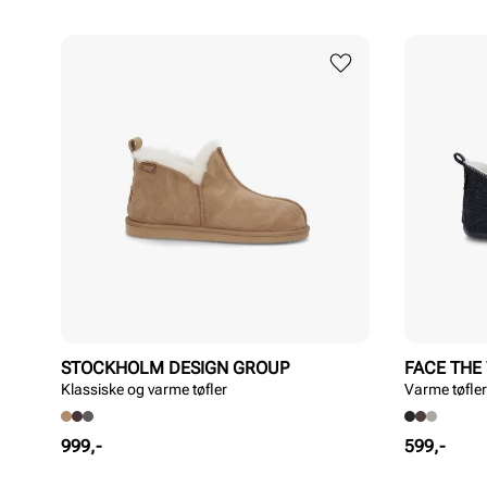
STOCKHOLM DESIGN GROUP
FACE THE
Klassiske og varme tøfler
Varme tøfler
Pris
Pris
999,-
599,-