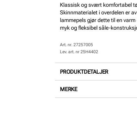
Klassisk og svært komfortabel tøf
Skinnmaterialet i overdelen er av
lammepels gjør dette til en varm 
myk og fleksibel såle-konstruksj
Art. nr.
27257005
Lev. art. nr
25H4402
PRODUKTDETALJER
Overdel:
Skinn
MERKE
For:
Varmforet