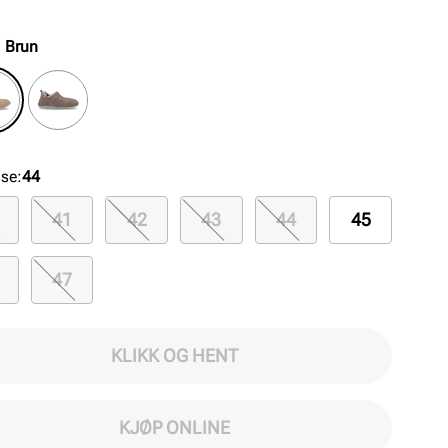
eksibel såle-konstruksjon.
:
Brun
lse
:
44
41
42
43
44
45
47
KLIKK OG HENT
KJØP ONLINE