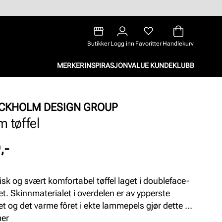
Butikker
Logg inn
Favoritter
Handlekurv
MERKER
INSPIRASJON
VALUE KUNDEKLUBB
CKHOLM DESIGN GROUP
m tøffel
,-
isk og svært komfortabel tøffel laget i doubleface-
tet. Skinnmaterialet i overdelen er av ypperste
et og det varme fôret i ekte lammepels gjør dette til
rm og veldig god tøffel. Tøffelen har en eksta myk
mer