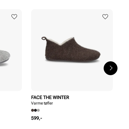
FACE THE WINTER
ST
Varme tøfler
Klas
Pris
Pri
599,-
899