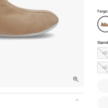
og fl
Farge
Større
40
46