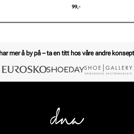
Pris
99,-
 har mer å by på – ta en titt hos våre andre konsept