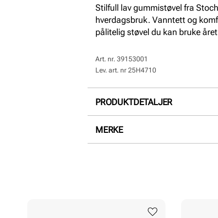
Stilfull lav gummistøvel fra Sto
hverdagsbruk. Vanntett og komfor
pålitelig støvel du kan bruke året
Art. nr.
39153001
Lev. art. nr
25H4710
PRODUKTDETALJER
Overdel:
Gummi
MERKE
For:
Textil
Såle:
Gummi