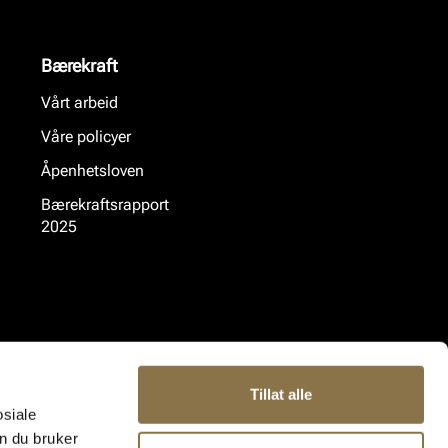
Bærekraft
Vårt arbeid
Våre policyer
Åpenhetsloven
Bærekraftsrapport
2025
Tillat alle
osiale
n du bruker