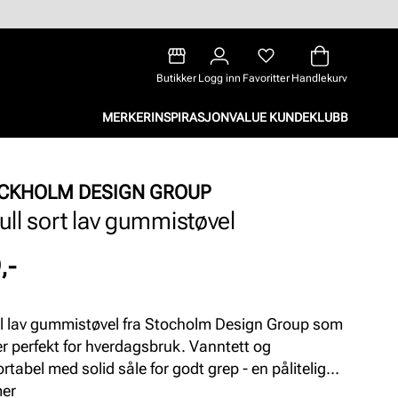
Butikker
Logg inn
Favoritter
Handlekurv
MERKER
INSPIRASJON
VALUE KUNDEKLUBB
CKHOLM DESIGN GROUP
full sort lav gummistøvel
,-
ull lav gummistøvel fra Stocholm Design Group som
r perfekt for hverdagsbruk. Vanntett og
rtabel med solid såle for godt grep - en pålitelig
l du kan bruke året rundt.
mer