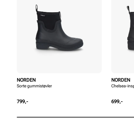
NORDEN
NORDEN
Sorte gummistøvler
Chelsea-ins
Pris
Pris
799,-
699,-