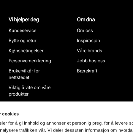
Vi hjelper deg
Om dna
Kundeservice
Om oss
Bytte og retur
Inspirasjon
Kjøpsbetingelser
Våre brands
Personvernerklæring
Jobb hos oss
Brukervilkår for
Bærekraft
nettstedet
Viktig å vite om våre
produkter
Ofte stilte spørsmål
r cookies
er for å gi innhold og annonser et personlig preg, for å levere s
nalysere trafikken vår. Vi deler dessuten informasjon om hvorda