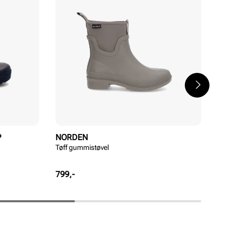
P
NORDEN
TR
Tøff gummistøvel
Hal
Pris
Pri
799,-
1 5