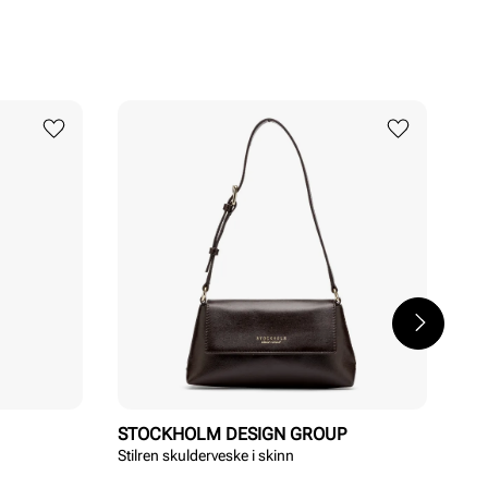
STOCKHOLM DESIGN GROUP
TR
Stilren skulderveske i skinn
Bla