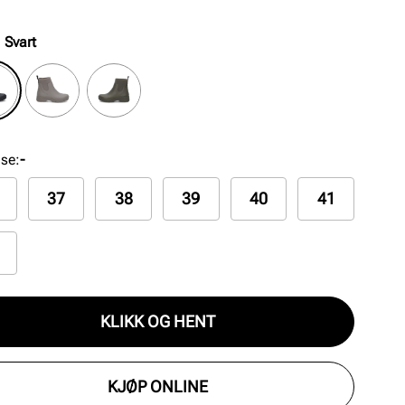
:
Svart
lse
:
-
37
38
39
40
41
KLIKK OG HENT
KJØP ONLINE