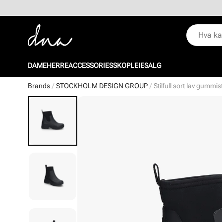
DAME
HERRE
ACCESSORIES
SKOPLEIE
SALG
Brands
STOCKHOLM DESIGN GROUP
Stilfull sort lav gummis