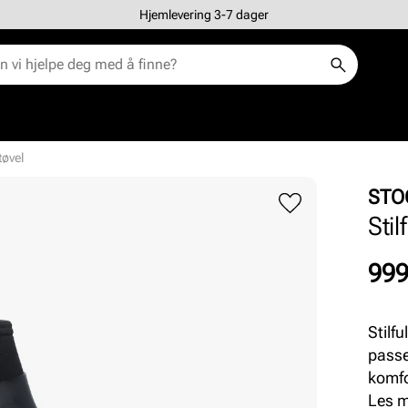
Hjemlevering 3-7 dager
tøvel
STO
Stil
Pris
999
Stilf
passe
komfo
støve
Les 