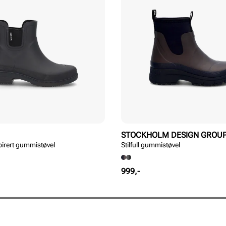
STOCKHOLM DESIGN GROU
pirert gummistøvel
Stilfull gummistøvel
Pris
999,-