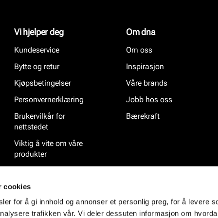
Vi hjelper deg
Om dna
Kundeservice
Om oss
Bytte og retur
Inspirasjon
Kjøpsbetingelser
Våre brands
Personvernerklæring
Jobb hos oss
Brukervilkår for
Bærekraft
nettstedet
Viktig å vite om våre
produkter
Ofte stilte spørsmål
r cookies
er for å gi innhold og annonser et personlig preg, for å levere s
nalysere trafikken vår. Vi deler dessuten informasjon om hvorda