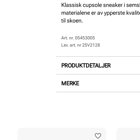
Klassisk cupsole sneaker i semsk
materialene er av ypperste kvalit
til skoen.
Art. nr.
05453005
Lev. art. nr
25V2128
PRODUKTDETALJER
Overdel:
Semsket skinn
MERKE
For:
Skinn
Såle:
Gummi