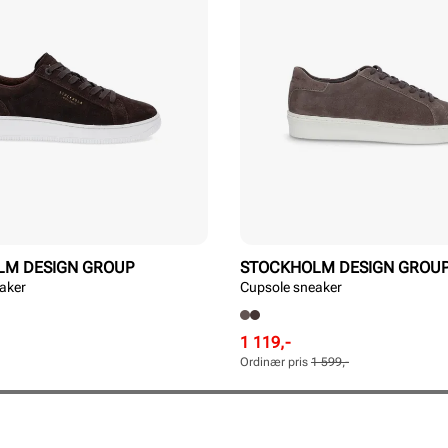
LM DESIGN GROUP
STOCKHOLM DESIGN GROU
aker
Cupsole sneaker
Rabattert
Ordinær
1 119,-
pris
pris
Ordinær pris
1 599,-
Pris
Pris