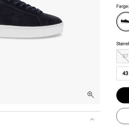
Farge
Større
37
43