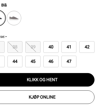
:
Blå
lse
:
-
38
39
40
41
42
44
45
46
47
KLIKK OG HENT
KJØP ONLINE