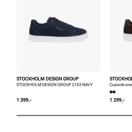
STOCKHOLM DESIGN GROUP
STOCKHO
STOCKHOLM DESIGN GROUP 2103 NAVY
Cupsole sne
Pris
Pris
1 399,-
1 299,-