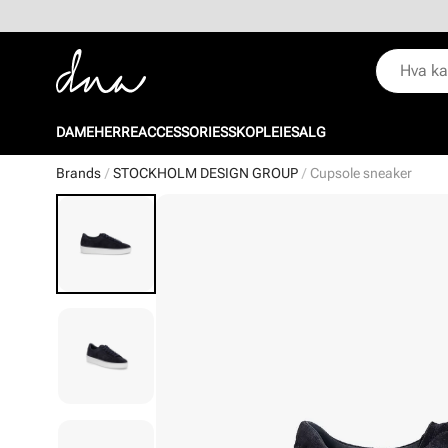
DAME
HERRE
ACCESSORIES
SKOPLEIE
SALG
Brands
STOCKHOLM DESIGN GROUP
Cupsole sneaker