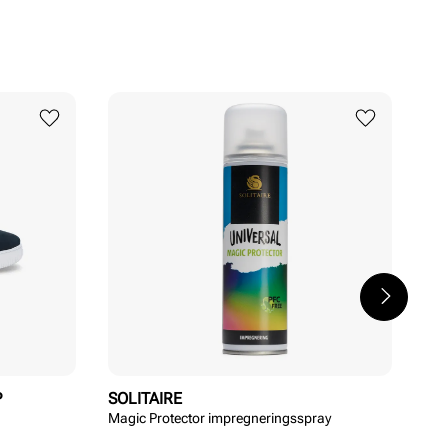
P
SOLITAIRE
ST
Magic Protector impregneringsspray
Cup