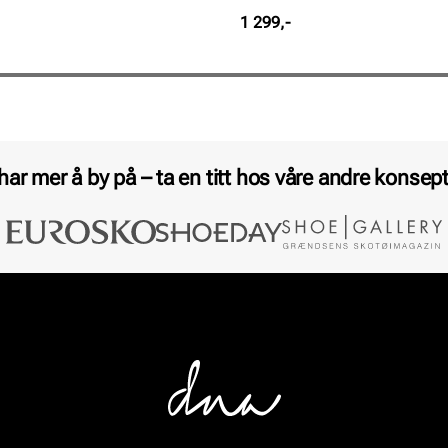
Pris
1 299,-
 har mer å by på – ta en titt hos våre andre konsept