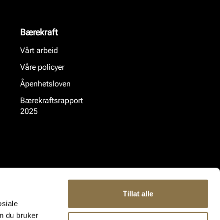
Bærekraft
Vårt arbeid
Våre policyer
Åpenhetsloven
Bærekraftsrapport
2025
Tillat alle
osiale
n du bruker