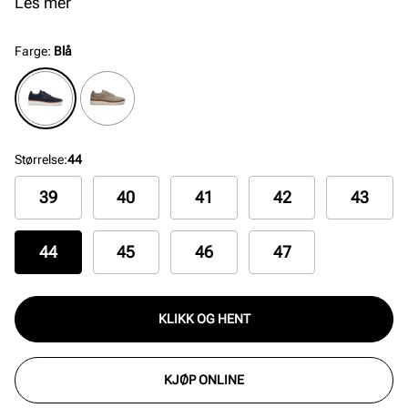
Skinnkanten på yttersålen gir en premium og
Les mer
eksklusiv look.
Farge
:
Blå
Størrelse
:
44
39
40
41
42
43
44
45
46
47
KLIKK OG HENT
KJØP ONLINE