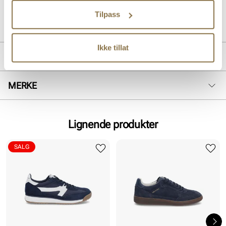
Art. nr.
13453006
Tilpass
Lev. art. nr
24V2124
Ikke tillat
PRODUKTDETALJER
Overdel:
Canvas
MERKE
For:
Textil
Såle:
EVA såle
Lignende produkter
SALG