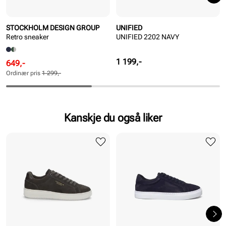
STOCKHOLM DESIGN GROUP
UNIFIED
Retro sneaker
UNIFIED 2202 NAVY
Pris
1 199,-
Rabattert
Ordinær
649,-
pris
pris
Ordinær pris
1 299,-
Pris
Pris
Kanskje du også liker