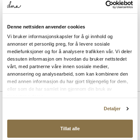
Magic Protector impregneringsspray
Pris
169,-
SOLITAIRE
Denne nettsiden anvender cookies
Sneaker Magic wash
Pris
Vi bruker informasjonskapsler for å gi innhold og
149,-
annonser et personlig preg, for å levere sosiale
mediefunksjoner og for å analysere trafikken vår. Vi deler
BERGAL
dessuten informasjon om hvordan du bruker nettstedet
Bamboo Comfort
Pris
229,-
vårt, med partnerne våre innen sosiale medier,
annonsering og analysearbeid, som kan kombinere den
med annen informasjon du har gjort tilgjengelig for dem,
eller som de har samlet inn gjennom din bruk av
tjenestene deres.
BESKRIVELSE
Detaljer
Canvassko med et nytt og moderne uttrykk. Overdelen har materialer
av topp kvalitet. Yttersålen i EVA phylon er både lett, komfortabel og
slitesterk. Skinnkanten på yttersålen gir en premium og eksklusiv
Tillat alle
look.