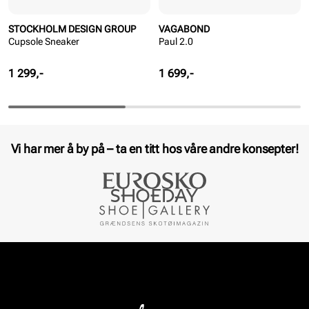
STOCKHOLM DESIGN GROUP
VAGABOND
Cupsole Sneaker
Paul 2.0
Pris
Pris
1 299,-
1 699,-
Vi har mer å by på – ta en titt hos våre andre konsepter!