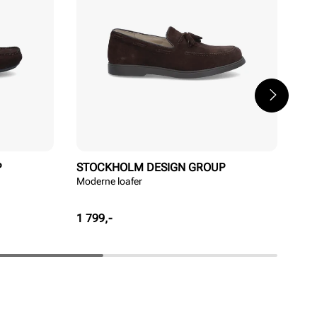
P
STOCKHOLM DESIGN GROUP
ST
Moderne loafer
Klas
Pris
Pri
1 799,-
1 6