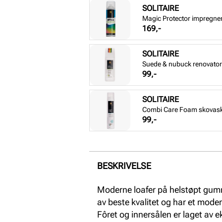
SOLITAIRE
Magic Protector impregne
Pris
169,-
SOLITAIRE
Suede & nubuck renovator 
Pris
99,-
SOLITAIRE
Combi Care Foam skovas
Pris
99,-
BESKRIVELSE
Moderne loafer på helstøpt gumm
av beste kvalitet og har et mode
Fôret og innersålen er laget av 