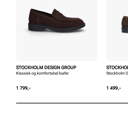
STOCKHOLM DESIGN GROUP
STOCKHO
Klassisk og komfortabel loafer
Stockholm D
Pris
Pris
1 799,-
1 499,-