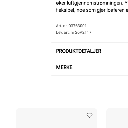
øker luftgjennomstrømningen. Yt
fleksibel, noe som gjør loaferen 
Art. nr.
03763001
Lev. art. nr
26V2117
PRODUKTDETALJER
Overdel:
Semsket skinn
MERKE
For:
Skinn