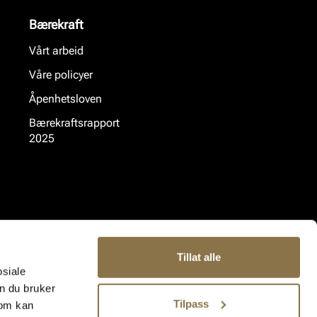
Bærekraft
Vårt arbeid
Våre policyer
Åpenhetsloven
Bærekraftsrapport
2025
Tillat alle
osiale
n du bruker
Tilpass
som kan