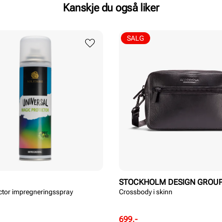
Kanskje du også liker
SALG
STOCKHOLM DESIGN GROU
ctor impregneringsspray
Crossbody i skinn
Rabattert
Ordinær
699,-