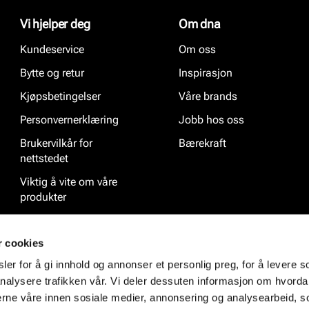
Vi hjelper deg
Om dna
Kundeservice
Om oss
Bytte og retur
Inspirasjon
Kjøpsbetingelser
Våre brands
Personvernerklæring
Jobb hos oss
Brukervilkår for
Bærekraft
nettstedet
Viktig å vite om våre
produkter
Ofte stilte spørsmål
r cookies
er for å gi innhold og annonser et personlig preg, for å levere s
nalysere trafikken vår. Vi deler dessuten informasjon om hvorda
nerne våre innen sosiale medier, annonsering og analysearbeid, 