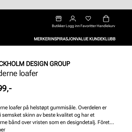
Butikker
Logg inn
Favoritter
Handlekurv
MERKER
INSPIRASJON
VALUE KUNDEKLUBB
CKHOLM DESIGN GROUP
erne loafer
99,-
ne loafer på helstøpt gummisåle. Overdelen er
 i semsket skinn av beste kvalitet og har et
ne bånd over vristen som en designdetalj. Fôret
nersålen er laget av ektra mykt skinn, og har
mer