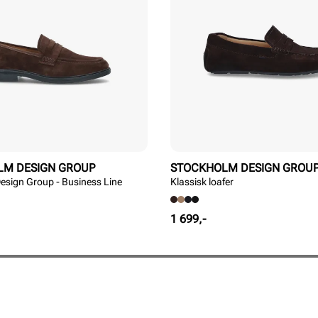
LM DESIGN GROUP
STOCKHOLM DESIGN GROU
esign Group - Business Line
Klassisk loafer
Pris
1 699,-