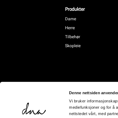
Produkter
Dame
Herre
Tilbehør
Skopleie
Denne nettsiden anvende
Vi bruker informasjonskapsl
mediefunksjoner og for å a
nettstedet vårt, med part