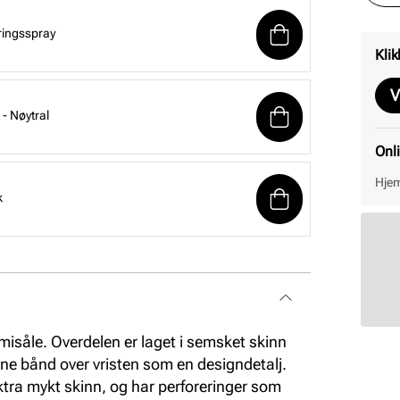
ringsspray
Klik
V
- Nøytral
Onl
Hjem
k
isåle. Overdelen er laget i semsket skinn
rne bånd over vristen som en designdetalj.
ektra mykt skinn, og har perforeringer som