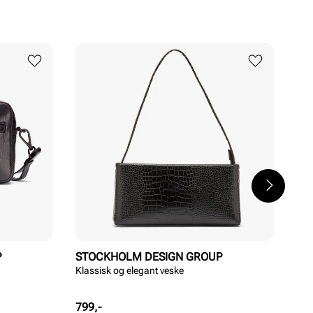
P
STOCKHOLM DESIGN GROUP
ST
Klassisk og elegant veske
Ele
Pris
Pri
799,-
899