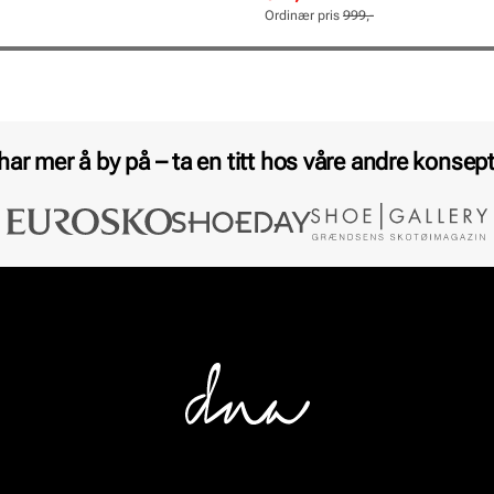
pris
pris
Ordinær pris
999,-
Pris
Pris
 har mer å by på – ta en titt hos våre andre konsept