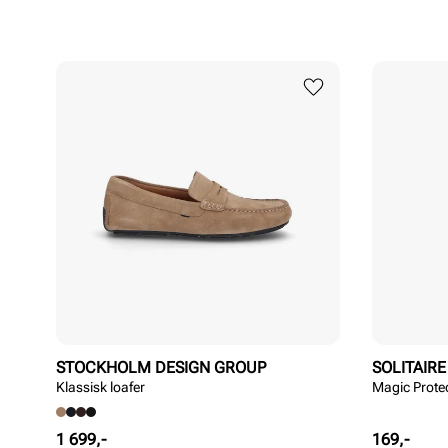
STOCKHOLM DESIGN GROUP
SOLITAIRE
Klassisk loafer
Magic Prote
Pris
Pris
1 699,-
169,-