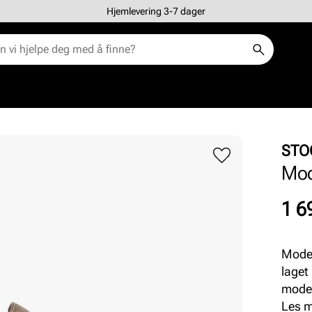
Hjemlevering 3-7 dager
STO
Mod
Pris
1 6
Moder
laget
moder
og in
Les 