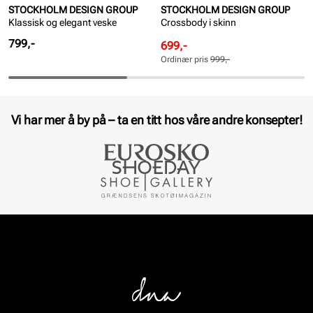
STOCKHOLM DESIGN GROUP
STOCKHOLM DESIGN GROUP
Klassisk og elegant veske
Crossbody i skinn
Pris
799,-
Rabattert
Ordinær
699,-
pris
pris
Ordinær pris
999,-
Pris
Pris
Vi har mer å by på – ta en titt hos våre andre konsepter!