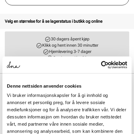
Velg en størrelse for å se lagerstatus i butikk og online
30 dagers åpent kjøp
Klikk og hent innen 30 minutter
Hjemlevering 3-7 dager
Gratis retur i butikk
BESKRIVELSE
Denne nettsiden anvender cookies
Retro sneaker med referanse til de klassiske løpe- og fotballskoene.
Vi bruker informasjonskapsler for å gi innhold og
Overdelen er laget av luftig tekstil i kombinasjon med både semsket
annonser et personlig preg, for å levere sosiale
og glatt skinn av beste kvalitet. Dette gir en myk og luftig passform,
mediefunksjoner og for å analysere trafikken vår. Vi deler
og forsterker det retro uttrykket. Yttersålen er myk og stabil med en
dessuten informasjon om hvordan du bruker nettstedet
mellomsåle som har god demping. Under er yttersålen heldekket av
gummi som gir et godt grep og slitestyrke.
vårt, med partnerne våre innen sosiale medier,
annonsering og analysearbeid, som kan kombinere den