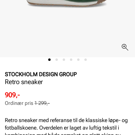
STOCKHOLM DESIGN GROUP
Retro sneaker
Rabattert
Ordinær
909,-
pris
pris
Ordinær pris
1 299,-
Pris
Pris
Retro sneaker med referanse til de klassiske løpe- og
fotballskoene. Overdelen er laget av luftig tekstil i