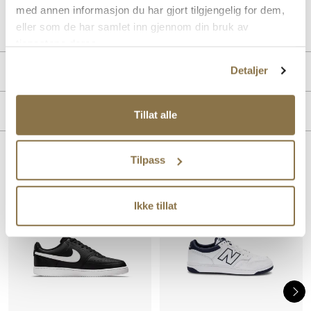
med annen informasjon du har gjort tilgjengelig for dem,
Art. nr.
05963002
eller som de har samlet inn gjennom din bruk av
Lev. art. nr
26V2112
tjenestene deres.
PRODUKTDETALJER
Detaljer
Overdel:
Textil
MERKE
Tillat alle
For:
Textil
Såle:
Gummi
Tilpass
Lignende produkter
SALG
SALG
Ikke tillat