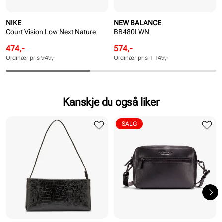
NIKE
NEW BALANCE
Court Vision Low Next Nature
BB480LWN
Rabattert
Ordinær
Rabattert
Ordinær
474,-
574,-
pris
pris
pris
pris
Ordinær pris
949,-
Ordinær pris
1 149,-
Pris
Pris
Pris
Pris
Kanskje du også liker
SALG