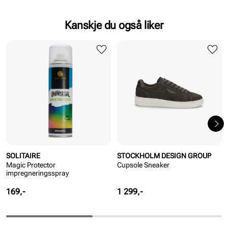
Kanskje du også liker
SOLITAIRE
STOCKHOLM DESIGN GROUP
Magic Protector
Cupsole Sneaker
impregneringsspray
Pris
Pris
169,-
1 299,-