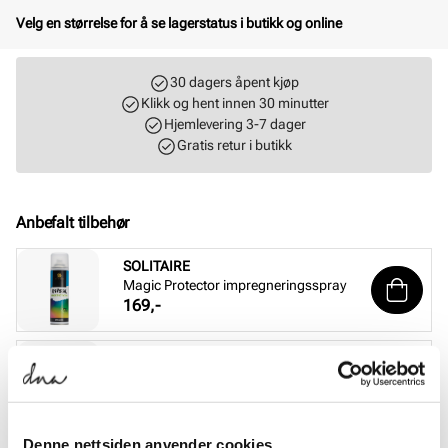
Velg en størrelse for å se lagerstatus i butikk og online
30 dagers åpent kjøp
Klikk og hent innen 30 minutter
Hjemlevering 3-7 dager
Gratis retur i butikk
Anbefalt tilbehør
SOLITAIRE
Magic Protector impregneringsspray
Pris
169,-
SOLITAIRE
Suede & nubuck renovator - Nøytral
Pris
99,-
Denne nettsiden anvender cookies