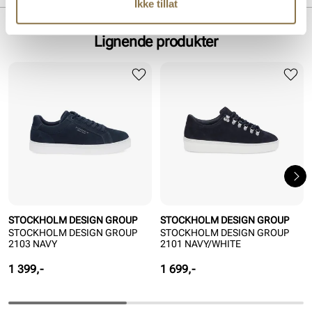
Ikke tillat
Såle:
Gummi
Lignende produkter
STOCKHOLM DESIGN GROUP
STOCKHOLM DESIGN GROUP
STOCKHOLM DESIGN GROUP
STOCKHOLM DESIGN GROUP
2103 NAVY
2101 NAVY/WHITE
Pris
Pris
1 399,-
1 699,-