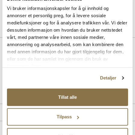
SOLITAIRE
Combi Care Foam skovask
Vi bruker informasjonskapsler for å gi innhold og
Pris
99,-
annonser et personlig preg, for å levere sosiale
mediefunksjoner og for å analysere trafikken vår. Vi deler
dessuten informasjon om hvordan du bruker nettstedet
vårt, med partnerne våre innen sosiale medier,
annonsering og analysearbeid, som kan kombinere den
BESKRIVELSE
med annen informasjon du har gjort tilgjengelig for dem,
Klassisk cupsole sneaker i semsket skinn, med en tidløs look. Alle
eller som de har samlet inn gjennom din bruk av
materialene er av ypperste kvalitet, og yttersålen i gummi gir topp
tjenestene deres.
komfort til skoen.
Detaljer
Art. nr.
05443001
Lev. art. nr
26H2104
Tillat alle
PRODUKTDETALJER
Tilpass
Overdel:
Semsket skinn
MERKE
For:
Textil