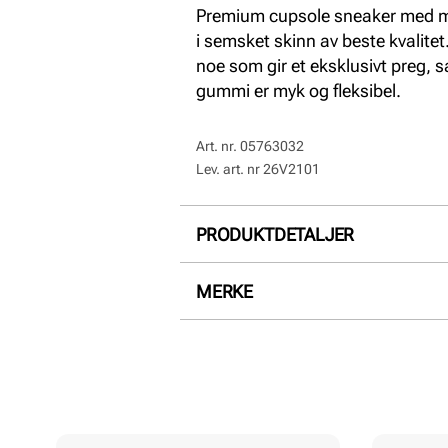
Premium cupsole sneaker med mo
i semsket skinn av beste kvalitet
noe som gir et eksklusivt preg, 
gummi er myk og fleksibel.
Art. nr.
05763032
Lev. art. nr
26V2101
PRODUKTDETALJER
Overdel:
Skinn
MERKE
For:
Skinn