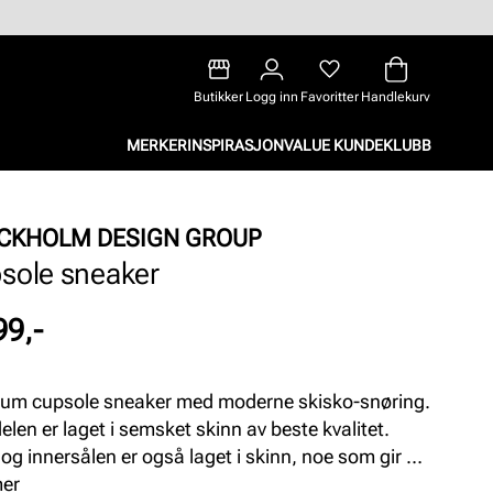
Butikker
Logg inn
Favoritter
Handlekurv
MERKER
INSPIRASJON
VALUE KUNDEKLUBB
CKHOLM DESIGN GROUP
sole sneaker
99,-
um cupsole sneaker med moderne skisko-snøring.
elen er laget i semsket skinn av beste kvalitet.
 og innersålen er også laget i skinn, noe som gir et
usivt preg, samt god komfort. Yttersålen i helstøpt
mer