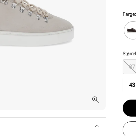
gummi
Farge
Større
37
43