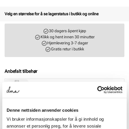
Velg en størrelse for å se lagerstatus i butikk og online
30 dagers åpent kjøp
Klikk og hent innen 30 minutter
Hjemlevering 3-7 dager
Gratis retur i butikk
Anbefalt tilbehør
BERGAL
Fresh & Silk fotspray
Pris
99,-
Denne nettsiden anvender cookies
BERGAL
Magic Step halvsåle
Vi bruker informasjonskapsler for å gi innhold og
Pris
99,-
annonser et personlig preg, for å levere sosiale