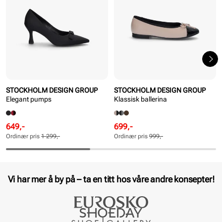
STOCKHOLM DESIGN GROUP
STOCKHOLM DESIGN GROUP
Elegant pumps
Klassisk ballerina
Rabattert
Ordinær
Rabattert
Ordinær
649,-
699,-
pris
pris
pris
pris
Ordinær pris
1 299,-
Ordinær pris
999,-
Pris
Pris
Pris
Pris
Vi har mer å by på – ta en titt hos våre andre konsepter!