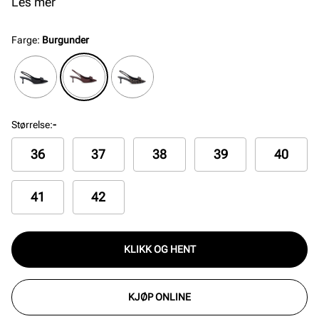
innersåle med gele for økt komfort.
Les mer
Farge
:
Burgunder
Størrelse
:
-
36
37
38
39
40
41
42
KLIKK OG HENT
KJØP ONLINE