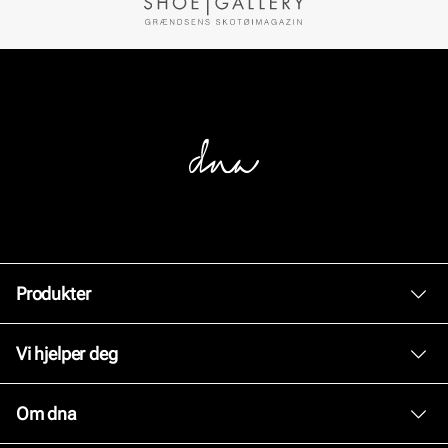
Produkter
Dame
Vi hjelper deg
Herre
Kundeservice
Om dna
Tilbehør
Bytte og retur