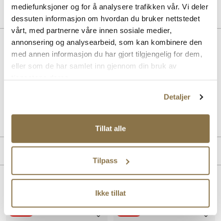
mediefunksjoner og for å analysere trafikken vår. Vi deler
dessuten informasjon om hvordan du bruker nettstedet
vårt, med partnerne våre innen sosiale medier,
BESKRIVELSE
annonsering og analysearbeid, som kan kombinere den
med annen informasjon du har gjort tilgjengelig for dem,
Trendy slingback-pumps fra Stockholm Design Group. Trendy sløyfe,
eller som de har samlet inn gjennom din bruk av
spiss front og en elegant og komfortabel hæl. Modellen har en god
tjenestene deres.
passform og innersåle med gele for økt komfort.
Detaljer
Art. nr.
36357007
Lev. art. nr
25H1626
Tillat alle
MERKE
Tilpass
Lignende produkter
Ikke tillat
SALG
SALG