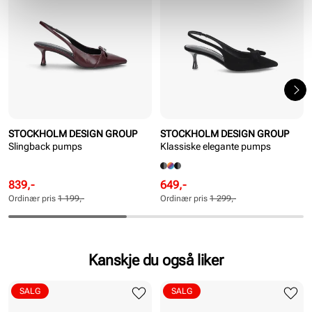
STOCKHOLM DESIGN GROUP
STOCKHOLM DESIGN GROUP
Slingback pumps
Klassiske elegante pumps
Rabattert
Ordinær
Rabattert
Ordinær
839,-
649,-
pris
pris
pris
pris
Ordinær pris
1 199,-
Ordinær pris
1 299,-
Pris
Pris
Pris
Pris
Kanskje du også liker
SALG
SALG