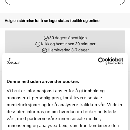
Velg en størrelse for å se lagerstatus i butikk og online
30 dagers åpent kjøp
Klikk og hent innen 30 minutter
Hjemlevering 3-7 dager
Gratis retur i butikk
BESKRIVELSE
Denne nettsiden anvender cookies
Vi bruker informasjonskapsler for å gi innhold og
Klassisk ballerina laget i premium materialer fra Stockholm Design
Group. Nett og pen med avrundet tå og en komfortabel fotseng og
annonser et personlig preg, for å levere sosiale
såle sørger for topp komfort hele dagen.
mediefunksjoner og for å analysere trafikken vår. Vi deler
dessuten informasjon om hvordan du bruker nettstedet
Art. nr.
31153018
vårt, med partnerne våre innen sosiale medier,
Lev. art. nr
25H1613
annonsering og analysearbeid, som kan kombinere den