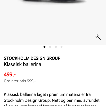
STOCKHOLM DESIGN GROUP
Klassisk ballerina
Rabattert
Ordinær
499,-
pris
pris
Ordinær pris
999,-
Pris
Pris
Klassisk ballerina laget i premium materialer fra
Stockholm Design Group. Nett og pen med avrundet