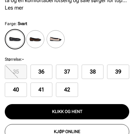
tå og en komfortabel fotseng og såle sørger for topp
komfort hele dagen.
Les mer
Farge
:
Svart
Størrelse
:
-
35
36
37
38
39
40
41
42
KLIKK OG HENT
KJØP ONLINE