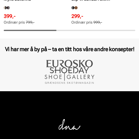
Rabattert
Ordinær
Rabattert
Ordinær
399,-
299,-
pris
pris
pris
pris
Ordinær pris
799,-
Ordinær pris
999,-
Pris
Pris
Pris
Pris
Vi har mer å by på – ta en titt hos våre andre konsepter!