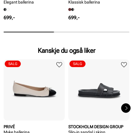
Elegant ballerina
Klassisk ballerina
Pris
Pris
699,-
699,-
Kanskje du også liker
SALG
SALG
PRIVÉ
STOCKHOLM DESIGN GROUP
Myke ballerina
Slip-in sandal i skinn