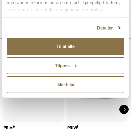
med annen informasjon du har gjort tilgjengelig for dem,
eller som de har samlet inn gjennom din bruk av
PRODUKTDETALJER
tjenestene deres.
Overdel:
Skinn
Detaljer
MERKE
For:
Skinn
Tillat alle
Lignende produkter
Tilpass
Ikke tillat
PRIVÉ
PRIVÉ