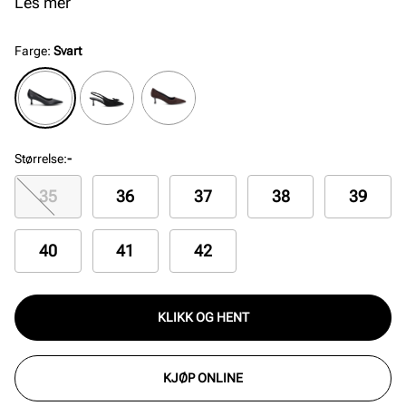
uttrykk, mens innersålen med gele sikrer en behagelig
Les mer
passform. Perfekt for enhver anledning, disse
pumpsene er et must i garderoben.
Farge
:
Svart
Størrelse
:
-
35
36
37
38
39
40
41
42
KLIKK OG HENT
KJØP ONLINE