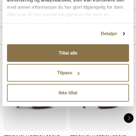
med annen informasjon du har gjort tilgjengelig for dem,
eller som de har samlet inn gjennom din bruk av
PRODUKTDETALJER
tjenestene deres.
Overdel:
Textil
Detaljer
MERKE
For:
Skinn
Tillat alle
Lignende produkter
Tilpass
SALG
Ikke tillat