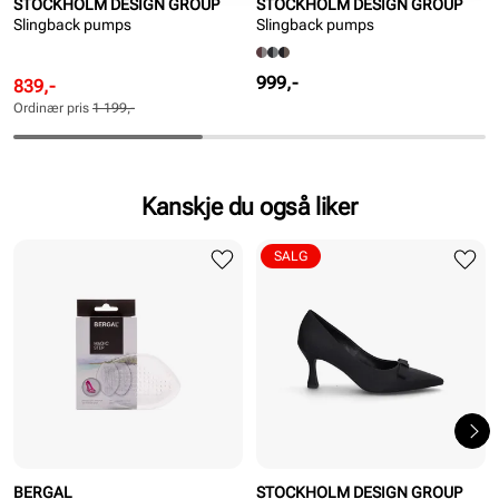
STOCKHOLM DESIGN GROUP
STOCKHOLM DESIGN GROUP
Slingback pumps
Slingback pumps
Pris
999,-
Rabattert
Ordinær
839,-
pris
pris
Ordinær pris
1 199,-
Pris
Pris
Kanskje du også liker
SALG
BERGAL
STOCKHOLM DESIGN GROUP