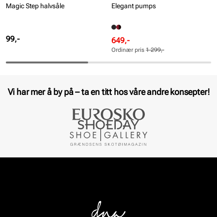
Magic Step halvsåle
Elegant pumps
Pris
99,-
Rabattert
Ordinær
649,-
pris
pris
Ordinær pris
1 299,-
Pris
Pris
Vi har mer å by på – ta en titt hos våre andre konsepter!