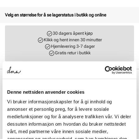
Velg en størrelse for å se lagerstatus i butikk og online
30 dagers åpent kjøp
Klikk og hent innen 30 minutter
Hjemlevering 3-7 dager
Gratis retur i butikk
BESKRIVELSE
Klassiske pumps i skinn fra Stockholm Design Group kombinerer
Denne nettsiden anvender cookies
tidløs eleganse med moderne komfort. Den spisse silhuetten på
Vi bruker informasjonskapsler for å gi innhold og
tåpartiet gir et feminint uttrykk, mens innersålen med gele sikrer en
behagelig passform. Perfekt for enhver anledning, disse pumpsene
annonser et personlig preg, for å levere sosiale
er et must i garderoben.
mediefunksjoner og for å analysere trafikken vår. Vi deler
dessuten informasjon om hvordan du bruker nettstedet
Art. nr.
36153014
vårt, med partnerne våre innen sosiale medier,
Lev. art. nr
25V1198
annonsering og analysearbeid, som kan kombinere den