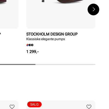
P
STOCKHOLM DESIGN GROUP
ST
Klassiske elegante pumps
Kla
Pris
Pri
1 299,-
1 2
SALG