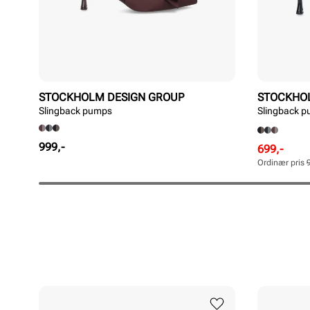
STOCKHOLM DESIGN GROUP
STOCKHO
Slingback pumps
Slingback 
Pris
999,-
Rabattert
Ordinær
699,-
pris
pris
Ordinær pris
Pris
Pris