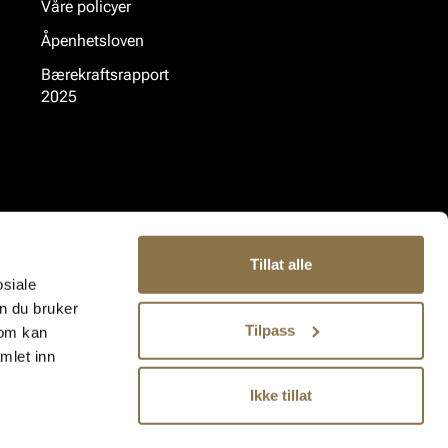
Våre policyer
Åpenhetsloven
Bærekraftsrapport
2025
Tillat alle
osiale
n du bruker
Tilpass
som kan
mlet inn
Ikke tillat