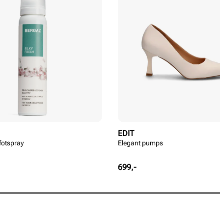
EDIT
 fotspray
Elegant pumps
Pris
699,-