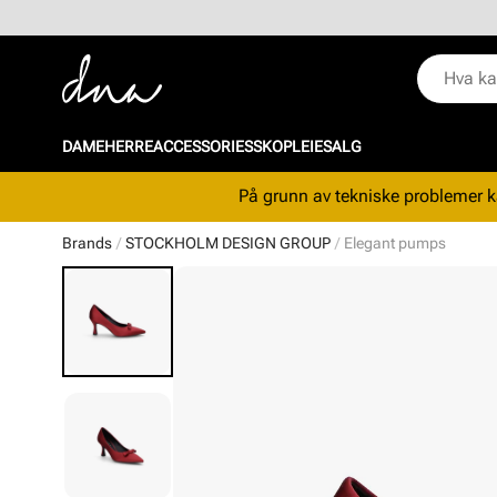
DAME
HERRE
ACCESSORIES
SKOPLEIE
SALG
På grunn av tekniske problemer ka
Brands
STOCKHOLM DESIGN GROUP
Elegant pumps