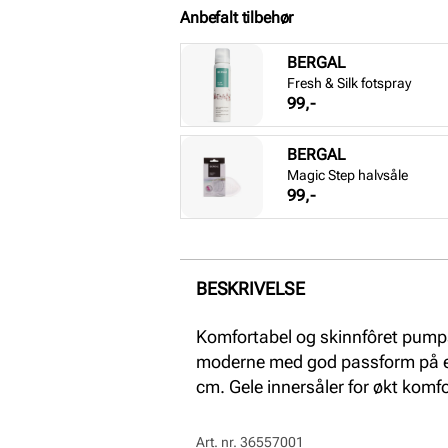
Anbefalt tilbehør
BERGAL
Fresh & Silk fotspray
Pris
99,-
BERGAL
Magic Step halvsåle
Pris
99,-
BESKRIVELSE
Komfortabel og skinnfôret pump
moderne med god passform på en
cm. Gele innersåler for økt komfor
Art. nr.
36557001