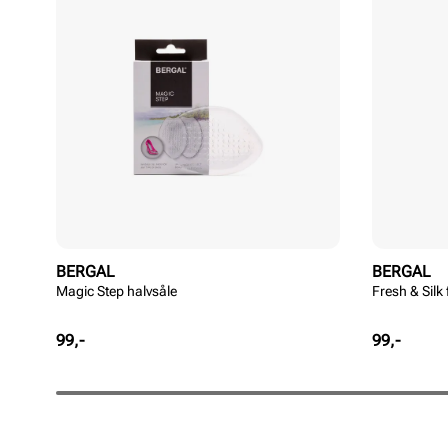
BERGAL
BERGAL
Magic Step halvsåle
Fresh & Silk
Pris
Pris
99,-
99,-