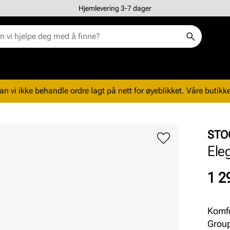
Hjemlevering 3-7 dager
n vi ikke behandle ordre lagt på nett for øyeblikket. Våre butikke
STO
Ele
Pris
1 2
Komfo
Group