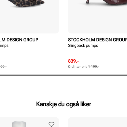
LM DESIGN GROUP
STOCKHOLM DESIGN GROU
pumps
Slingback pumps
Rabattert
Ordinær
839,-
pris
pris
999,-
Ordinær pris
1 199,-
Pris
Pris
Kanskje du også liker