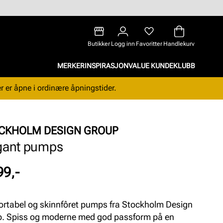
Butikker
Logg inn
Favoritter
Handlekurv
MERKER
INSPIRASJON
VALUE KUNDEKLUBB
r er åpne i ordinære åpningstider.
CKHOLM DESIGN GROUP
gant pumps
99,-
rtabel og skinnfôret pumps fra Stockholm Design
. Spiss og moderne med god passform på en