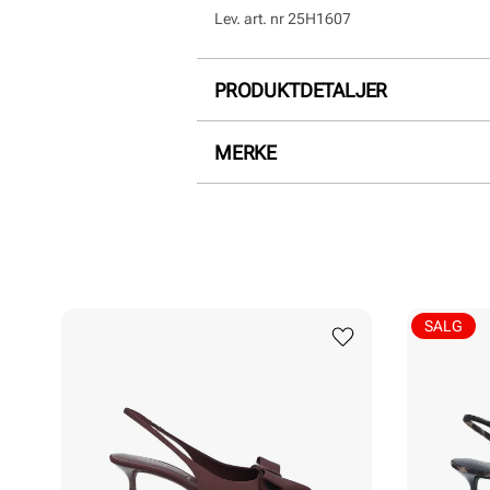
Lev. art. nr
25H1607
PRODUKTDETALJER
Overdel:
Textil
MERKE
For:
Skinn
SALG