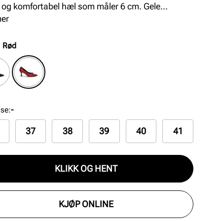
l og komfortabel hæl som måler 6 cm. Gele
åler for økt komfort. Finnes i sort og rødt.
mer
:
Rød
lse
:
-
37
38
39
40
41
KLIKK OG HENT
KJØP ONLINE