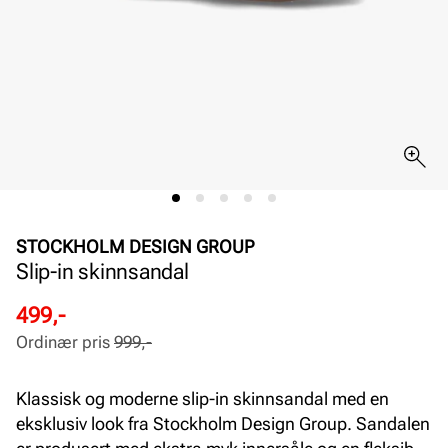
STOCKHOLM DESIGN GROUP
Slip-in skinnsandal
Rabattert
Ordinær
499,-
pris
pris
Ordinær pris
999,-
Pris
Pris
Klassisk og moderne slip-in skinnsandal med en
eksklusiv look fra Stockholm Design Group. Sandalen