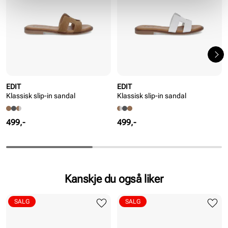
EDIT
EDIT
Klassisk slip-in sandal
Klassisk slip-in sandal
Pris
Pris
499,-
499,-
Kanskje du også liker
SALG
SALG