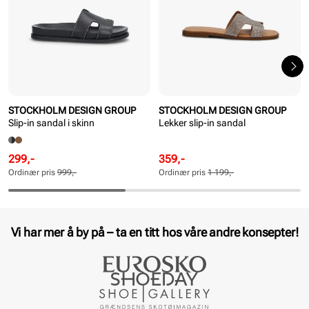
STOCKHOLM DESIGN GROUP
STOCKHOLM DESIGN GROUP
Slip-in sandal i skinn
Lekker slip-in sandal
Rabattert
Ordinær
Rabattert
Ordinær
299,-
359,-
pris
pris
pris
pris
Ordinær pris
999,-
Ordinær pris
1 199,-
Pris
Pris
Pris
Pris
Vi har mer å by på – ta en titt hos våre andre konsepter!