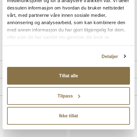
mediefunksjoner og for å analysere trafikken vår. Vi deler
Klassisk og moderne slip-in skinnsandal med en eksklusiv look fra
dessuten informasjon om hvordan du bruker nettstedet
Stockholm Design Group. Sandalen er produsert med ekstra myk
innersåle og en fleksibel yttersåle i gummi for optimal komfort.
vårt, med partnerne våre innen sosiale medier,
Tåpartiet har en firkantet finish som gir et moderne uttrykk og god
annonsering og analysearbeid, som kan kombinere den
passform.
med annen informasjon du har gjort tilgjengelig for dem,
eller som de har samlet inn gjennom din bruk av
Art. nr.
41243003
tjenestene deres.
Lev. art. nr
24V1174
Detaljer
PRODUKTDETALJER
Tillat alle
Overdel:
Skinn
MERKE
For:
Skinn
Tilpass
Såle:
Syntet/Gummi
Lignende produkter
Ikke tillat