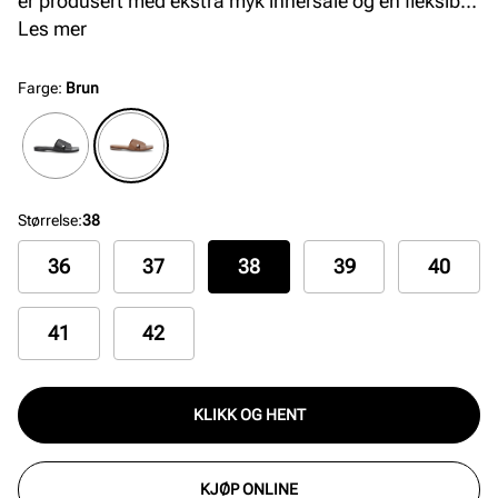
er produsert med ekstra myk innersåle og en fleksibel
yttersåle i gummi for optimal komfort. Tåpartiet har
Les mer
en firkantet finish som gir et moderne uttrykk og god
passform.
Farge
:
Brun
Størrelse
:
38
36
37
38
39
40
41
42
KLIKK OG HENT
KJØP ONLINE