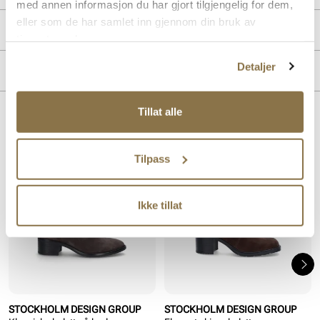
med annen informasjon du har gjort tilgjengelig for dem,
eller som de har samlet inn gjennom din bruk av
PRODUKTDETALJER
tjenestene deres.
Overdel:
Skinn
Detaljer
MERKE
For:
Textil
Innersåle:
Skinn
Tillat alle
Lignende produkter
Tilpass
Ikke tillat
STOCKHOLM DESIGN GROUP
STOCKHOLM DESIGN GROUP