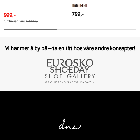
Pris
799,-
Rabattert
Ordinær
999,-
pris
pris
Ordinær pris
1 999,-
Pris
Pris
Vi har mer å by på – ta en titt hos våre andre konsepter!