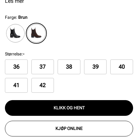
anledning. Med mykt tekstilfòr og innersåle i skinn gir
Les mer
den en komfortabel følelse hele dagen.
Farge
:
Brun
Størrelse
:
-
36
37
38
39
40
41
42
KLIKK OG HENT
KJØP ONLINE