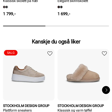
Klassisk skolett på hæl
Elegant skinnskolett
Pris
Pris
1 799,-
1 699,-
Kanskje du også liker
SALG
STOCKHOLM DESIGN GROUP
STOCKHOLM DESIGN GROUP
Plattform sneakers
Klassisk og varm tøffel