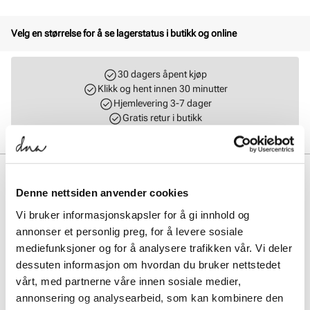
Velg en størrelse for å se lagerstatus i butikk og online
30 dagers åpent kjøp
Klikk og hent innen 30 minutter
Hjemlevering 3-7 dager
Gratis retur i butikk
BESKRIVELSE
Denne nettsiden anvender cookies
Klassisk og elegant skolett i skinn med glidelås på innsiden for enkelt
Vi bruker informasjonskapsler for å gi innhold og
innsteg. Den tidløse designen kombinerer stil og komfort, perfekt for
enhver anledning. Med mykt tekstilfòr og innersåle i skinn gir den en
annonser et personlig preg, for å levere sosiale
komfortabel følelse hele dagen.
mediefunksjoner og for å analysere trafikken vår. Vi deler
dessuten informasjon om hvordan du bruker nettstedet
Art. nr.
53267017
vårt, med partnerne våre innen sosiale medier,
Lev. art. nr
26H1170
annonsering og analysearbeid, som kan kombinere den