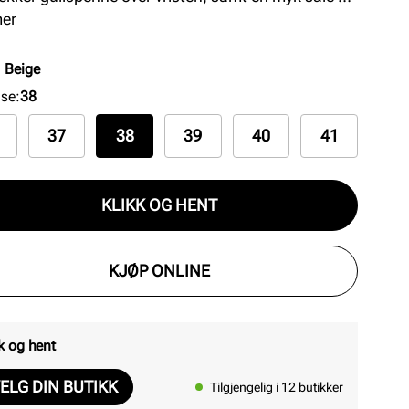
den for god komfort. Håndlaget i Spania med
mer
um materialer.
:
Beige
lse
:
38
37
38
39
40
41
KLIKK OG HENT
KJØP ONLINE
k og hent
ELG DIN BUTIKK
Tilgjengelig i 12 butikker