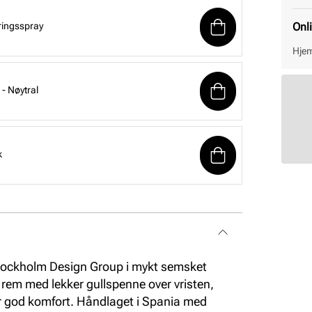
ringsspray
Onl
Hjem
- Nøytral
k
 Stockholm Design Group i mykt semsket
 rem med lekker gullspenne over vristen,
r god komfort. Håndlaget i Spania med