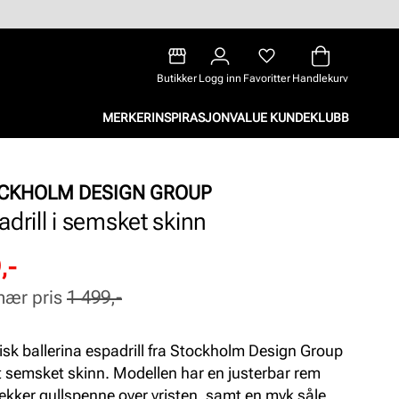
Butikker
Logg inn
Favoritter
Handlekurv
MERKER
INSPIRASJON
VALUE KUNDEKLUBB
CKHOLM DESIGN GROUP
adrill i semsket skinn
attert
inær
,-
nær pris
1 499,-
isk ballerina espadrill fra Stockholm Design Group
t semsket skinn. Modellen har en justerbar rem
ekker gullspenne over vristen, samt en myk såle på