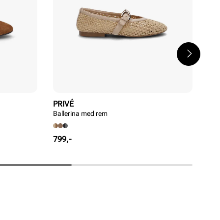
PRIVÉ
ST
Ballerina med rem
Tre
Pris
799,-
Rab
Ord
839
pri
pri
Ordi
Pri
Pri