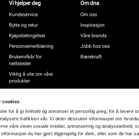
Vi hjelper deg
Om dna
Kundeservice
Om oss
Bytte og retur
Inspirasjon
Kjøpsbetingelser
Våre brands
Personvernerklæring
Jobb hos oss
Brukervilkår for
Bærekraft
nettstedet
Viktig å vite om våre
produkter
Ofte stilte spørsmål
r cookies
er for å gi innhold og annonser et personlig preg, for å levere s
nalysere trafikken vår. Vi deler dessuten informasjon om hvorda
nerne våre innen sosiale medier, annonsering og analysearbeid, 
formasjon du har gjort tilgjengelig for dem, eller som de har sa