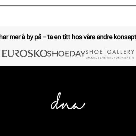
Pris
Pris
 har mer å by på – ta en titt hos våre andre konsept