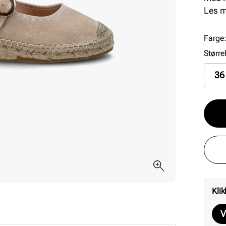
innsi
Les 
premi
Farge
Større
36
Klik
V