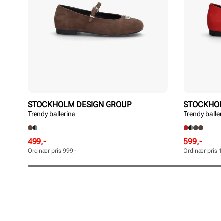
STOCKHOLM DESIGN GROUP
STOCKHO
Trendy ballerina
Trendy balle
Rabattert
Ordinær
Rabattert
Ordinær
499,-
599,-
pris
pris
pris
pris
Ordinær pris
999,-
Ordinær pris
Pris
Pris
Pris
Pris