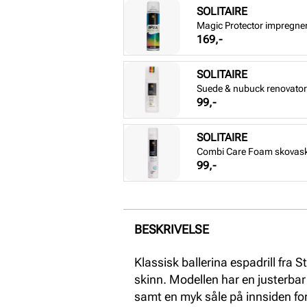
SOLITAIRE
Magic Protector impregne
Pris
169,-
SOLITAIRE
Suede & nubuck renovator 
Pris
99,-
SOLITAIRE
Combi Care Foam skovas
Pris
99,-
BESKRIVELSE
Klassisk ballerina espadrill fra
skinn. Modellen har en justerbar
samt en myk såle på innsiden fo