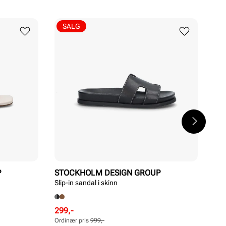
SALG
P
STOCKHOLM DESIGN GROUP
ST
Slip-in sandal i skinn
Tre
Rabattert
Ordinær
Rab
Ord
299,-
749
pris
pris
pri
pri
Ordinær pris
999,-
Ordi