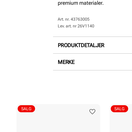
premium materialer.
Art. nr.
43763005
Lev. art. nr
26V1140
PRODUKTDETALJER
Overdel:
Semsket skinn
MERKE
For:
Textil
Hælhøyde:
35 mm
SALG
SALG