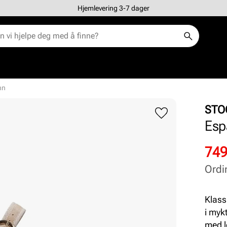
Hjemlevering 3-7 dager
nn
STO
Esp
Rab
Ord
749
pris
pris
Ordi
Pris
Pris
Klass
i myk
med l