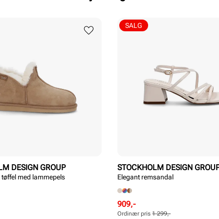
SALG
LM DESIGN GROUP
STOCKHOLM DESIGN GROU
 tøffel med lammepels
Elegant remsandal
Rabattert
Ordinær
909,-
pris
pris
Ordinær pris
1 299,-