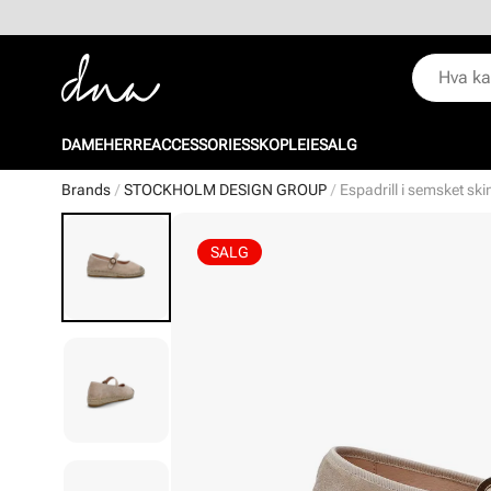
DAME
HERRE
ACCESSORIES
SKOPLEIE
SALG
Brands
STOCKHOLM DESIGN GROUP
Espadrill i semsket ski
SALG