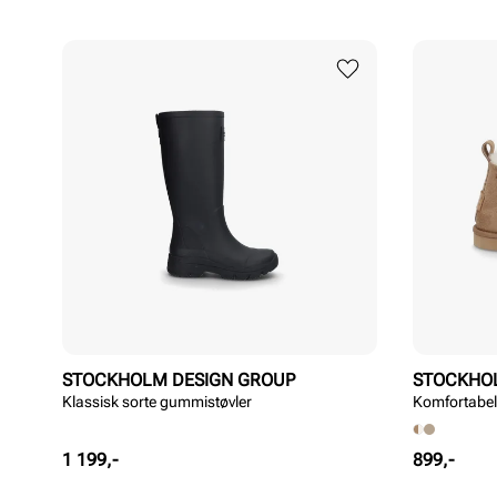
STOCKHOLM DESIGN GROUP
STOCKHO
Klassisk sorte gummistøvler
Komfortabel
Pris
Pris
1 199,-
899,-