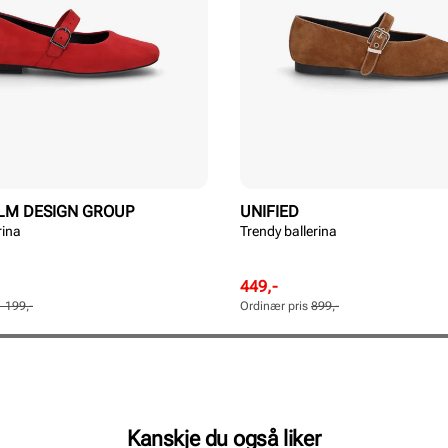
LM DESIGN GROUP
UNIFIED
rina
Trendy ballerina
Rabattert
Ordinær
449,-
pris
pris
1 199,-
Ordinær pris
899,-
Pris
Pris
Kanskje du også liker