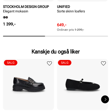
STOCKHOLM DESIGN GROUP
UNIFIED
Elegant mokasin
Sorte skinn loafers
Pris
1 399,-
Rabattert
Ordinær
649,-
pris
pris
Ordinær pris
1 299,-
Pris
Pris
Kanskje du også liker
SALG
SALG