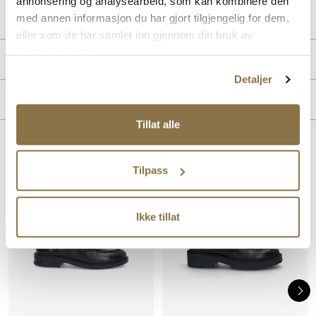
annonsering og analysearbeid, som kan kombinere den
Lev. art. nr
25H1116
med annen informasjon du har gjort tilgjengelig for dem,
eller som de har samlet inn gjennom din bruk av
tjenestene deres.
PRODUKTDETALJER
Detaljer
Overdel:
Skinn
MERKE
For:
Skinn
Såle:
Syntet/Gummi
Tillat alle
Lignende produkter
Tilpass
SALG
Ikke tillat