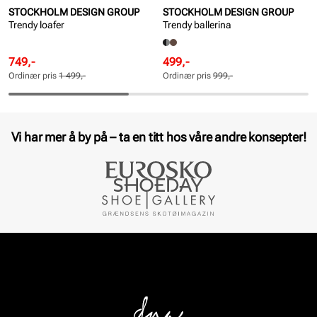
STOCKHOLM DESIGN GROUP
STOCKHOLM DESIGN GROUP
Trendy loafer
Trendy ballerina
Rabattert
Ordinær
Rabattert
Ordinær
749,-
499,-
pris
pris
pris
pris
Ordinær pris
1 499,-
Ordinær pris
999,-
Pris
Pris
Pris
Pris
Vi har mer å by på – ta en titt hos våre andre konsepter!