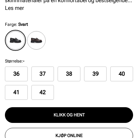
skinnmaterialer på en komfortabel og bestselgende
såle med padding i hælkappen. Med sine tidstiktige
Les mer
detaljer passer denne loaferen godt til sesongens
antrekk og anledninger. Finnes i sort og brunt skinn.
Farge
:
Svart
Størrelse
:
-
36
37
38
39
40
41
42
KLIKK OG HENT
KJØP ONLINE