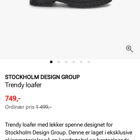
STOCKHOLM DESIGN GROUP
Trendy loafer
Rabattert
Ordinær
749,-
pris
pris
Ordinær pris
1 499,-
Pris
Pris
Trendy loafer med lekker spenne designet for
Stockholm Design Group. Denne er laget i eksklusive