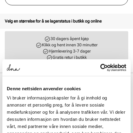
Velg en størrelse for å se lagerstatus i butikk og online
30 dagers åpent kjøp
Klikk og hent innen 30 minutter
Hjemlevering 3-7 dager
Gratis retur i butikk
BESKRIVELSE
Denne nettsiden anvender cookies
Trendy loafer med lekker spenne designet for Stockholm Design
Vi bruker informasjonskapsler for å gi innhold og
Group. Denne er laget i eksklusive skinnmaterialer på en komfortabel
annonser et personlig preg, for å levere sosiale
og bestselgende såle med padding i hælkappen. Med sine tidstiktige
detaljer passer denne loaferen godt til sesongens antrekk og
mediefunksjoner og for å analysere trafikken vår. Vi deler
anledninger. Finnes i sort og brunt skinn.
dessuten informasjon om hvordan du bruker nettstedet
vårt, med partnerne våre innen sosiale medier,
Art. nr.
33157001