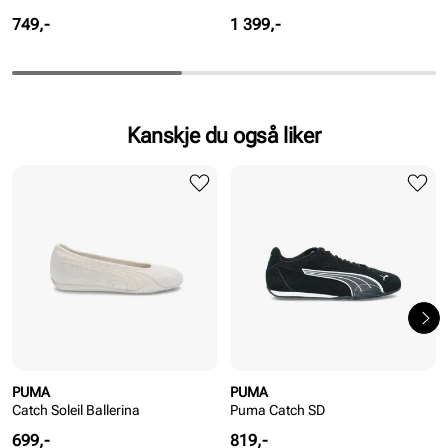
Pris
Pris
749,-
1 399,-
Kanskje du også liker
PUMA
PUMA
Catch Soleil Ballerina
Puma Catch SD
Pris
Pris
699,-
819,-