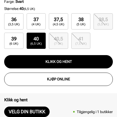
Farge
:
Svart
Størrelse
:
40
(6,5 UK)
36
37
37,5
38
38,5
(3,5 UK)
(4 UK)
(4,5 UK)
(5 UK)
(5,5 UK)
39
40
40,5
41
(6 UK)
(6,5 UK)
(7 UK)
(7,5 UK)
KLIKK OG HENT
KJØP ONLINE
Klikk og hent
VELG DIN BUTIKK
Tilgjengelig i 1 butikker