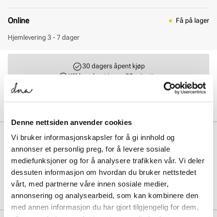
Online
Få på lager
Hjemlevering 3 - 7 dager
30 dagers åpent kjøp
Klikk og hent innen 30 minutter
Hjemlevering 3-7 dager
Gratis retur i butikk
Denne nettsiden anvender cookies
BESKRIVELSE
Vi bruker informasjonskapsler for å gi innhold og
annonser et personlig preg, for å levere sosiale
Sneaker ballerina til dame med overdel I semsket skinn og tekstil.
mediefunksjoner og for å analysere trafikken vår. Vi deler
dessuten informasjon om hvordan du bruker nettstedet
Art. nr.
31163400
vårt, med partnerne våre innen sosiale medier,
Lev. art. nr
406310
annonsering og analysearbeid, som kan kombinere den
med annen informasjon du har gjort tilgjengelig for dem,