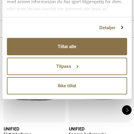
med annen informasjon du har gjort tilgjengelig for dem,
Art. nr.
31163019
eller som de har samlet inn gjennom din bruk av
Lev. art. nr
26V1817
tjenestene deres.
Detaljer
PRODUKTDETALJER
Overdel:
Syntetisk
Tillat alle
For:
Syntet
Lignende produkter
SALG
Tilpass
Ikke tillat
UNIFIED
UNIFIED