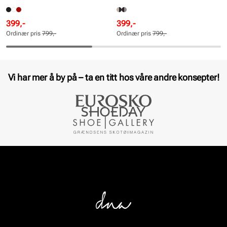
Rabattert
Ordinær
Rabattert
Ordinær
399,-
399,-
pris
pris
pris
pris
Ordinær pris
799,-
Ordinær pris
799,-
Pris
Pris
Pris
Pris
Vi har mer å by på – ta en titt hos våre andre konsepter!