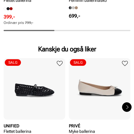
Flettet ballerina
Feminin ballerinasko
Pris
699,-
Rabattert
Ordinær
399,-
pris
pris
Ordinær pris
799,-
Pris
Pris
Kanskje du også liker
SALG
SALG
UNIFIED
PRIVÉ
Flettet ballerina
Myke ballerina