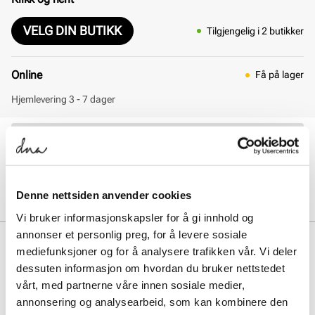
VELG DIN BUTIKK
Tilgjengelig i 2 butikker
Online
Få på lager
Hjemlevering 3 - 7 dager
30 dagers åpent kjøp
Klikk og hent innen 30 minutter
Hjemlevering 3-7 dager
Gratis retur i butikk
Denne nettsiden anvender cookies
Vi bruker informasjonskapsler for å gi innhold og
annonser et personlig preg, for å levere sosiale
BESKRIVELSE
mediefunksjoner og for å analysere trafikken vår. Vi deler
dessuten informasjon om hvordan du bruker nettstedet
Perforert ballerina med justerbar rem for optimal tilpassning.
Komfortabel og myk yttersåle.
vårt, med partnerne våre innen sosiale medier,
annonsering og analysearbeid, som kan kombinere den