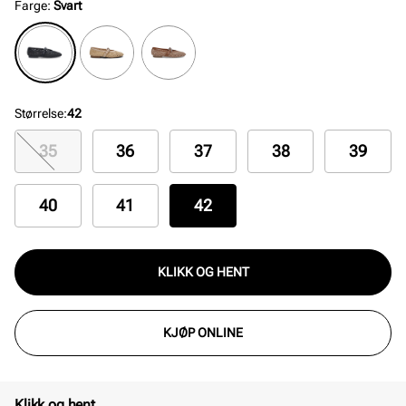
Farge
:
Svart
Størrelse
:
42
35
36
37
38
39
40
41
42
KLIKK OG HENT
KJØP ONLINE
Klikk og hent