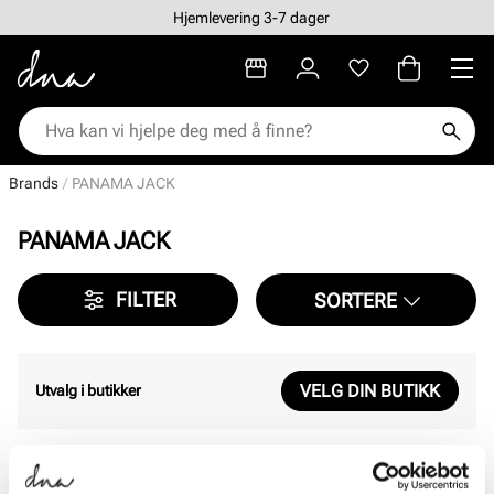
Hjemlevering 3-7 dager
Brands
PANAMA JACK
PANAMA JACK
FILTER
SORTERE
VELG DIN BUTIKK
Utvalg i butikker
Viser
0
av
0
resultater