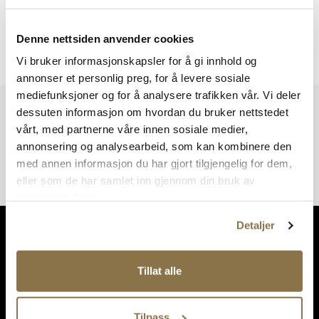
Denne nettsiden anvender cookies
Viser
0
av
0
resultater
Vi bruker informasjonskapsler for å gi innhold og
annonser et personlig preg, for å levere sosiale
mediefunksjoner og for å analysere trafikken vår. Vi deler
Vi har mer å by på – ta en titt hos våre andre konsepter!
dessuten informasjon om hvordan du bruker nettstedet
vårt, med partnerne våre innen sosiale medier,
annonsering og analysearbeid, som kan kombinere den
med annen informasjon du har gjort tilgjengelig for dem,
eller som de har samlet inn gjennom din bruk av
tjenestene deres.
Detaljer
Tillat alle
Tilpass