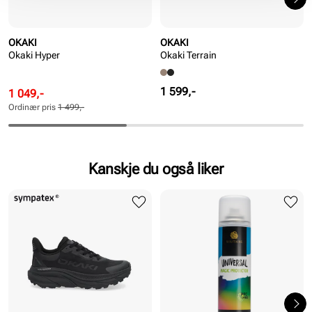
OKAKI
OKAKI
Okaki Hyper
Okaki Terrain
Pris
1 599,-
Rabattert
Ordinær
1 049,-
pris
pris
Ordinær pris
1 499,-
Pris
Pris
Kanskje du også liker