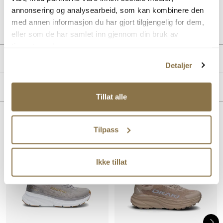
annonsering og analysearbeid, som kan kombinere den
Art. nr.
35153027
med annen informasjon du har gjort tilgjengelig for dem,
Lev. art. nr
24V1321
eller som de har samlet inn gjennom din bruk av
tjenestene deres.
PRODUKTDETALJER
Detaljer
Overdel:
Mesh
MERKE
For:
Textil
Tillat alle
Såle:
EVA såle, Gummi
Lignende produkter
Tilpass
SALG
Ikke tillat