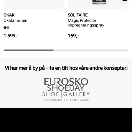
OKAKI
SOLITAIRE
Okaki Terrain
Magic Protector
impregneringsspray
Pris
Pris
1 599,-
169,-
Vi har mer å by på – ta en titt hos våre andre konsepter!