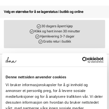
Velg en størrelse for å se lagerstatus i butikk og online
30 dagers åpent kjøp
Klikk og hent innen 30 minutter
Hjemlevering 3-7 dager
Gratis retur i butikk
BESKRIVELSE
Hyper er en lett og luftig joggesko på en kraftig og stabil yttersåle. Det
tekniske tekstilmaterialet i overdelen gir en myk og komfortabel
Denne nettsiden anvender cookies
passform som former seg fint til foten. Den forlengede, formede og
Vi bruker informasjonskapsler for å gi innhold og
faste hælkappen gjør at innsteget er forbedret, og skoen er veldig
enkel å ta på seg. Yttersålen er laget i EVA Phylon som er et lett, mykt,
annonser et personlig preg, for å levere sosiale
responsivt og støtdempende materiale. Gummipartiene under
mediefunksjoner og for å analysere trafikken vår. Vi deler
yttersålen gir et bedre grep og øker slitestyrken. Skoen egner seg til
dessuten informasjon om hvordan du bruker nettstedet
de fleste aktiviteter!
vårt, med partnerne våre innen sosiale medier,