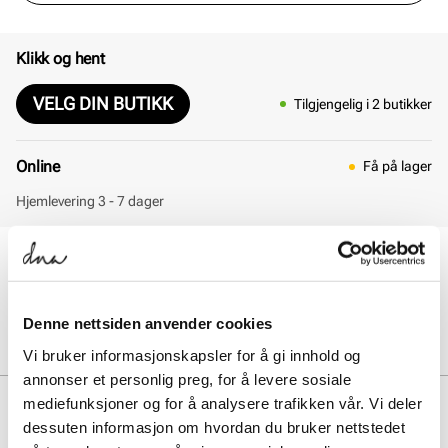
Klikk og hent
VELG DIN BUTIKK
Tilgjengelig i 2 butikker
Online
Få på lager
Hjemlevering 3 - 7 dager
30 dagers åpent kjøp
Klikk og hent innen 30 minutter
Hjemlevering 3-7 dager
Denne nettsiden anvender cookies
Gratis retur i butikk
Vi bruker informasjonskapsler for å gi innhold og
annonser et personlig preg, for å levere sosiale
BESKRIVELSE
mediefunksjoner og for å analysere trafikken vår. Vi deler
dessuten informasjon om hvordan du bruker nettstedet
Nike V5 RNR kombinerer retro Y2K-stil med moderne komfort, takket