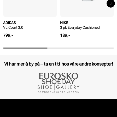
ADIDAS
NIKE
VL Court 3.0
3 pk Everyday Cushioned
Pris
Pris
799,-
189,-
Vi har mer å by på – ta en titt hos våre andre konsepter!