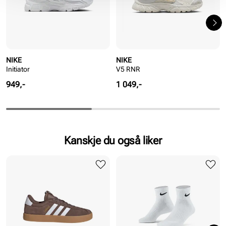
NIKE
NIKE
Initiator
V5 RNR
Pris
Pris
949,-
1 049,-
Kanskje du også liker