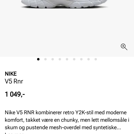
NIKE
V5 Rnr
Pris
1 049,-
Nike V5 RNR kombinerer retro Y2K-stil med moderne
komfort, takket være en chunky, men lett mellomsåle i
skum og pustende mesh-overdel med syntetiske