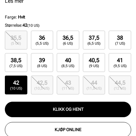
detaljer. Den 3D-formede Swoosh-logoen og metallic-
Les mer
elementene gir et stilfullt løft, mens den profilerte
yttersålen sørger for godt grep og stabilitet – perfekt
Farge
:
Hvit
for både hverdagsbruk og aktivt tempo.
Størrelse
:
42
(10 US)
35,5
36
36,5
37,5
38
(5 US)
(5,5 US)
(6 US)
(6,5 US)
(7 US)
38,5
39
40
40,5
41
(7,5 US)
(8 US)
(8,5 US)
(9 US)
(9,5 US)
42
42,5
43
44
44,5
(10 US)
(10,5 US)
(11 US)
(11,5 US)
(12 US)
KLIKK OG HENT
KJØP ONLINE