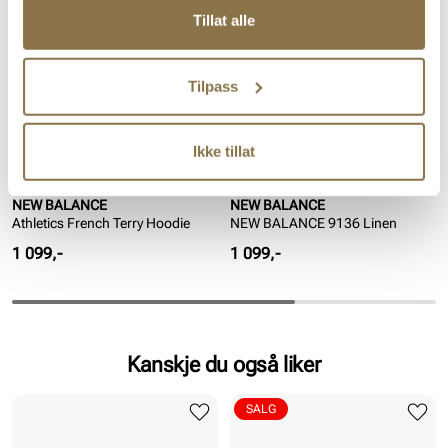
Tillat alle
Tilpass
Ikke tillat
NEW BALANCE
NEW BALANCE
Athletics French Terry Hoodie
NEW BALANCE 9136 Linen
Pris
Pris
1 099,-
1 099,-
Kanskje du også liker
SALG