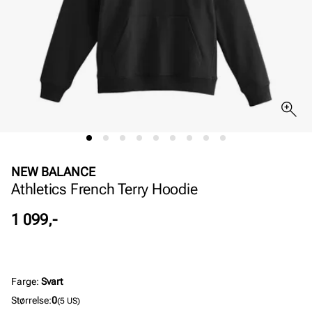
NEW BALANCE
Athletics French Terry Hoodie
Pris
1 099,-
Farge
:
Svart
Størrelse
:
0
(5 US)