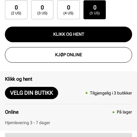
0
0
0
0
(2 US)
(3 US)
(4 US)
(5 US)
KLIKK OG HENT
KJØP ONLINE
Klikk og hent
VELG DIN BUTIKK
Tilgjengelig i 3 butikker
Online
På lager
Hjemlevering 3 - 7 dager