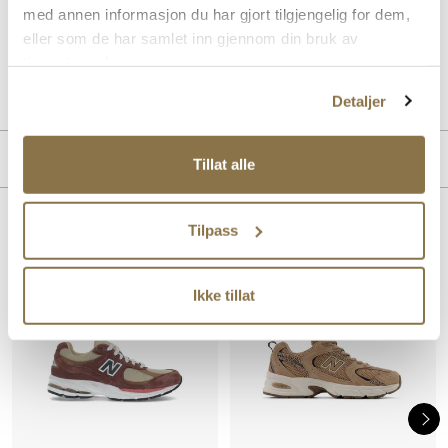
med annen informasjon du har gjort tilgjengelig for dem,
vristen, og kontrollerer perfekt rotasjonen av foten mens du går.
eller som de har samlet inn gjennom din bruk av
tjenestene deres.
Art. nr.
35757401
Lev. art. nr
U2002RB
Detaljer
MERKE
Tillat alle
Tilpass
Lignende produkter
SALG
Ikke tillat