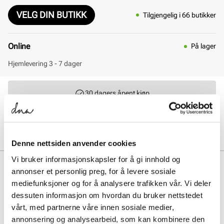
VELG DIN BUTIKK
Tilgjengelig i 66 butikker
Online
På lager
Hjemlevering 3 - 7 dager
30 dagers åpent kjøp
Klikk og hent innen 30 minutter
Hjemlevering 3-7 dager
Gratis retur i butikk
Denne nettsiden anvender cookies
Vi bruker informasjonskapsler for å gi innhold og
BESKRIVELSE
annonser et personlig preg, for å levere sosiale
mediefunksjoner og for å analysere trafikken vår. Vi deler
New Balance U2002 med overdel i kombinasjon av premium,
dessuten informasjon om hvordan du bruker nettstedet
semsket skinn og mesh. ABZORB mellomsåle absorberer støt,
gjennom en kombinasjon av demping og kompresjon. ABZORB SBS
vårt, med partnerne våre innen sosiale medier,
hældemping gir ekstra stabilitet og komfort. N-ergy yttersåle gir
annonsering og analysearbeid, som kan kombinere den
overlegen støtdemping. Stability Web i yttersålen gir ekstra støtte til