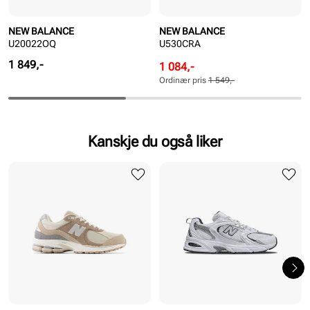
NEW BALANCE
NEW BALANCE
U20022OQ
U530CRA
Pris
1 849,-
Rabattert
Ordinær
1 084,-
pris
pris
Ordinær pris
1 549,-
Pris
Pris
Kanskje du også liker