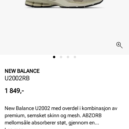
NEW BALANCE
U2002RB
Pris
1 849,-
New Balance U2002 med overdel i kombinasjon av
premium, semsket skinn og mesh. ABZORB
mellomsåle absorberer støt, gjennom en