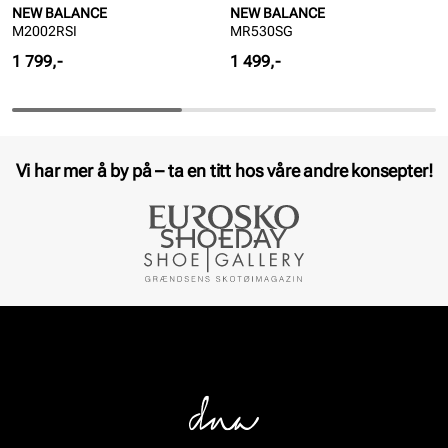
NEW BALANCE
NEW BALANCE
M2002RSI
MR530SG
Pris
Pris
1 799,-
1 499,-
Vi har mer å by på – ta en titt hos våre andre konsepter!