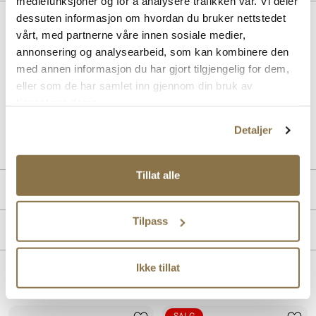
mediefunksjoner og for å analysere trafikken vår. Vi deler
dessuten informasjon om hvordan du bruker nettstedet
BESKRIVELSE
vårt, med partnerne våre innen sosiale medier,
New Balance BB480 er en klassisk og kul court sneaker med
annonsering og analysearbeid, som kan kombinere den
referanser til den retro basket-looken. Upper i skinn og yttersåle i
med annen informasjon du har gjort tilgjengelig for dem,
gummi viser kvaliteten i alle elementene i skoen og gjør denne stylen
eller som de har samlet inn gjennom din bruk av
til en sikkert valg om man ønsker en anvendelig og kul sneaker.
tjenestene deres.
Art. nr.
05457401
Detaljer
Lev. art. nr
BB480PEN
Tillat alle
PRODUKTDETALJER
Overdel:
Semsket skinn, Syntetisk
Tilpass
MERKE
For:
Textil
Innersåle:
Textil
Ikke tillat
Såle:
Gummi
Lignende produkter