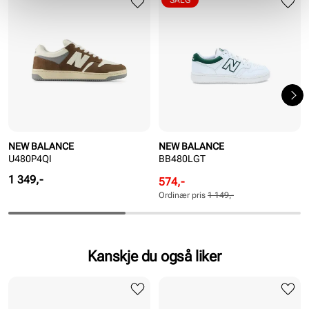
SALG
NEW BALANCE
NEW BALANCE
U480P4QI
BB480LGT
Pris
1 349,-
Rabattert
Ordinær
574,-
pris
pris
Ordinær pris
1 149,-
Pris
Pris
Kanskje du også liker