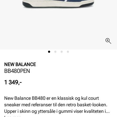
NEW BALANCE
BB480PEN
Pris
1 349,-
New Balance BB480 er en klassisk og kul court
sneaker med referanser til den retro basket-looken.
Upper i skinn og yttersåle i gummi viser kvaliteten i