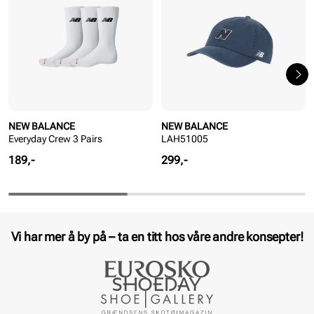
NEW BALANCE
NEW BALANCE
Everyday Crew 3 Pairs
LAH51005
Pris
Pris
189,-
299,-
Vi har mer å by på – ta en titt hos våre andre konsepter!