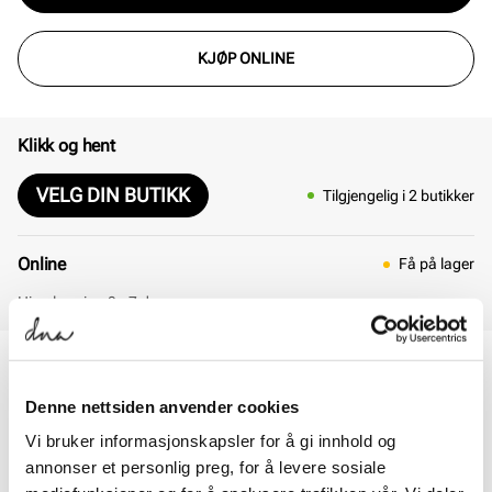
KJØP ONLINE
Klikk og hent
VELG DIN BUTIKK
Tilgjengelig i 2 butikker
Online
Få på lager
Hjemlevering 3 - 7 dager
30 dagers åpent kjøp
Klikk og hent innen 30 minutter
Denne nettsiden anvender cookies
Hjemlevering 3-7 dager
Gratis retur i butikk
Vi bruker informasjonskapsler for å gi innhold og
annonser et personlig preg, for å levere sosiale