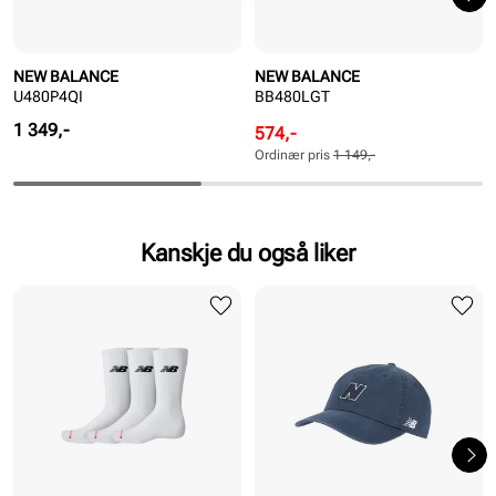
NEW BALANCE
NEW BALANCE
U480P4QI
BB480LGT
Pris
1 349,-
Rabattert
Ordinær
574,-
pris
pris
Ordinær pris
1 149,-
Pris
Pris
Kanskje du også liker