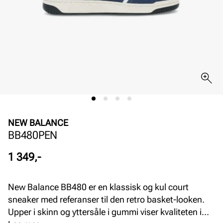
NEW BALANCE
BB480PEN
Pris
1 349,-
New Balance BB480 er en klassisk og kul court
sneaker med referanser til den retro basket-looken.
Upper i skinn og yttersåle i gummi viser kvaliteten i