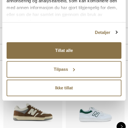
annonsering og analysearbeid, som kan kombinere den
med annen informasjon du har gjort tilgjengelig for dem,
Art. nr.
05457401
eller som de har samlet inn gjennom din bruk av
Lev. art. nr
BB480PEN
tjenestene deres.
Detaljer
PRODUKTDETALJER
Overdel:
Semsket skinn, Syntetisk
Tillat alle
MERKE
For:
Textil
Innersåle:
Textil
Såle:
Gummi
Tilpass
Lignende produkter
SALG
Ikke tillat