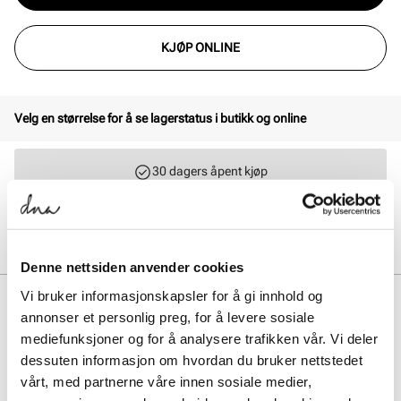
KJØP ONLINE
Velg en størrelse for å se lagerstatus i butikk og online
30 dagers åpent kjøp
Klikk og hent innen 30 minutter
Hjemlevering 3-7 dager
Gratis retur i butikk
Denne nettsiden anvender cookies
Vi bruker informasjonskapsler for å gi innhold og
BESKRIVELSE
annonser et personlig preg, for å levere sosiale
New Balance BB480 er en klassisk og kul court sneaker med
mediefunksjoner og for å analysere trafikken vår. Vi deler
referanser til den retro basket-looken. Upper i skinn og yttersåle i
dessuten informasjon om hvordan du bruker nettstedet
gummi viser kvaliteten i alle elementene i skoen og gjør denne stylen
vårt, med partnerne våre innen sosiale medier,
til en sikkert valg om man ønsker en anvendelig og kul sneaker.