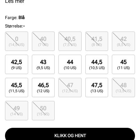
alle elementene i skoen og gjør denne stylen til en
Les mer
sikkert valg om man ønsker en anvendelig og kul
sneaker.
Farge
:
Blå
Størrelse
:
-
0
40
40,5
41,5
42
(14,5 US)
(7 US)
(7,5 US)
(8 US)
(8,5 US)
42,5
43
44
44,5
45
(9 US)
(9,5 US)
(10 US)
(10,5 US)
(11 US)
45,5
46,5
47
47,5
48
(11,5 US)
(12 US)
(12,5 US)
(13 US)
(13,5 US)
49
50
(14 US)
(15 US)
KLIKK OG HENT