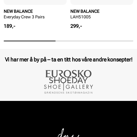
NEW BALANCE
NEW BALANCE
Everyday Crew 3 Pairs
LAH51005
Pris
Pris
189,-
299,-
Vi har mer å by på – ta en titt hos våre andre konsepter!