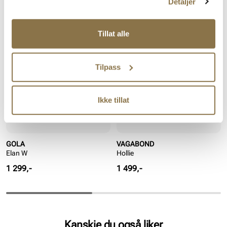
Detaljer
For:
Syntet
Lignende produkter
Såle:
Gummi
Hælhøyde:
20 mm
Tillat alle
Tilpass
Ikke tillat
GOLA
VAGABOND
Elan W
Hollie
Pris
Pris
1 299,-
1 499,-
Kanskje du også liker