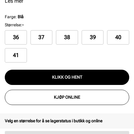
komfort og grep, er disse skoene perfekte for både
Les mer
hverdagsbruk og avslappede anledninger.
Farge
:
Blå
Størrelse
:
-
36
37
38
39
40
41
KLIKK OG HENT
KJØP ONLINE
Velg en størrelse for å se lagerstatus i butikk og online