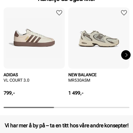
ADIDAS
NEW BALANCE
VL COURT 3.0
MR530ASM
Pris
Pris
799,-
1 499,-
Vi har mer å by på – ta en titt hos våre andre konsepter!