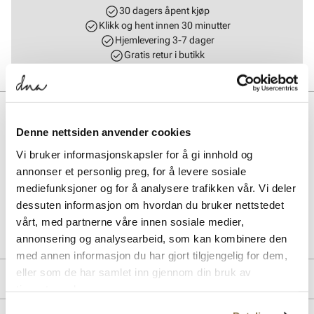
30 dagers åpent kjøp
Klikk og hent innen 30 minutter
Hjemlevering 3-7 dager
Gratis retur i butikk
BESKRIVELSE
Denne nettsiden anvender cookies
Kombinerer moderne stil og retro detaljer på en utmerket måte med
Elan W fra Gola. Med overdel i skinn og syntetisk fôr, samt
Vi bruker informasjonskapsler for å gi innhold og
gummisåle for optimal komfort og grep, er disse skoene perfekte for
annonser et personlig preg, for å levere sosiale
både hverdagsbruk og avslappede anledninger.
mediefunksjoner og for å analysere trafikken vår. Vi deler
dessuten informasjon om hvordan du bruker nettstedet
Art. nr.
35463413
vårt, med partnerne våre innen sosiale medier,
Lev. art. nr
CLB538
annonsering og analysearbeid, som kan kombinere den
med annen informasjon du har gjort tilgjengelig for dem,
eller som de har samlet inn gjennom din bruk av
PRODUKTDETALJER
tjenestene deres.
Overdel:
Skinn