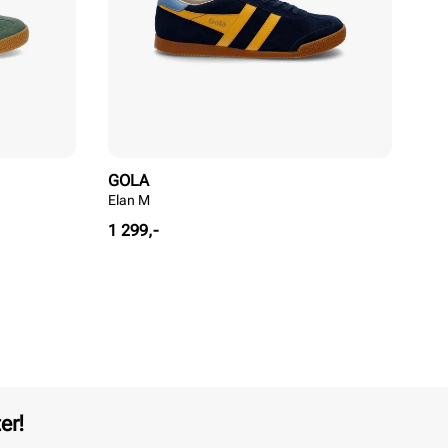
GOLA
Elan M
Pris
1 299,-
er!