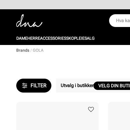
DAME
HERRE
ACCESSORIES
SKOPLEIE
SALG
Brands
GOLA
FILTER
Utvalg i butikker
VELG DIN BUT