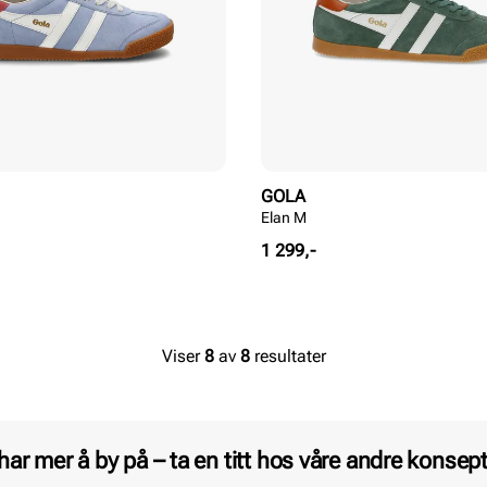
GOLA
Elan M
Pris
1 299,-
Viser
8
av
8
resultater
 har mer å by på – ta en titt hos våre andre konsept