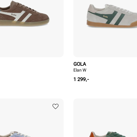
GOLA
Elan W
Pris
1 299,-