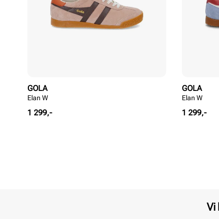
GOLA
GOLA
Elan W
Elan W
Pris
Pris
1 299,-
1 299,-
Vi