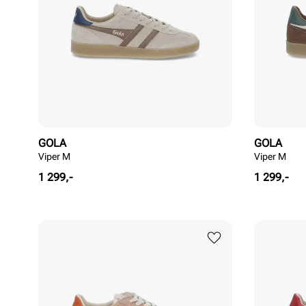
GOLA
GOLA
Viper M
Viper M
Pris
Pris
1 299,-
1 299,-