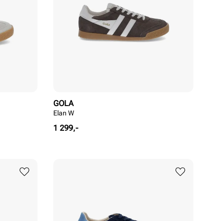
GOLA
Elan W
Pris
1 299,-