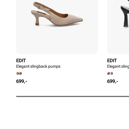
EDIT
EDIT
Elegant slingback pumps
Elegant sli
Pris
Pris
699,-
699,-