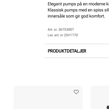
Elegant pumps på en moderne kur
Klassisk pumps med en spiss sil
innersåle som gir god komfort.
Art. nr.
36753007
Lev. art. nr
25V1770
PRODUKTDETALJER
Overdel:
Syntetisk
For:
Syntet
Såle:
Gummi