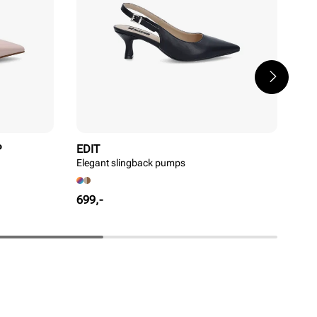
P
EDIT
ED
Elegant slingback pumps
Sti
Pris
Pri
699,-
699