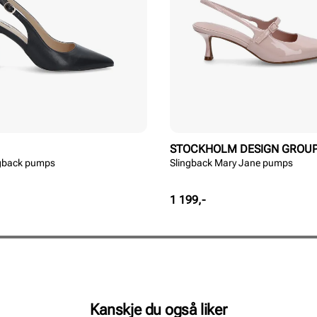
STOCKHOLM DESIGN GROU
ngback pumps
Slingback Mary Jane pumps
Pris
1 199,-
Kanskje du også liker