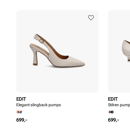
EDIT
EDIT
Elegant slingback pumps
Stilren pum
Pris
Pris
699,-
699,-