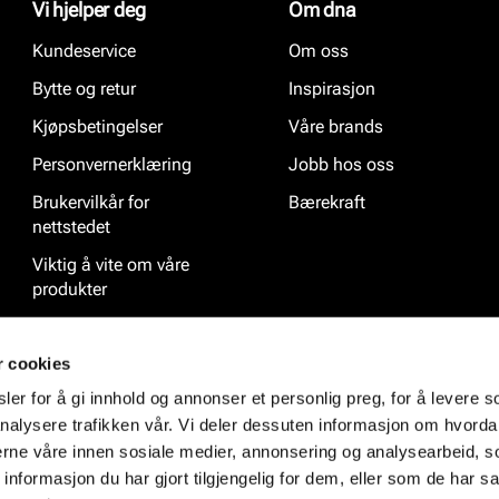
Vi hjelper deg
Om dna
Kundeservice
Om oss
Bytte og retur
Inspirasjon
Kjøpsbetingelser
Våre brands
Personvernerklæring
Jobb hos oss
Brukervilkår for
Bærekraft
nettstedet
Viktig å vite om våre
produkter
Ofte stilte spørsmål
r cookies
er for å gi innhold og annonser et personlig preg, for å levere s
nalysere trafikken vår. Vi deler dessuten informasjon om hvorda
nerne våre innen sosiale medier, annonsering og analysearbeid, 
formasjon du har gjort tilgjengelig for dem, eller som de har sa