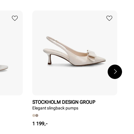
STOCKHOLM DESIGN GROUP
ED
Elegant slingback pumps
Ele
Pris
Pri
1 199,-
599