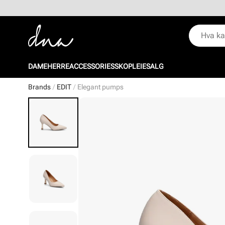
DAME
HERRE
ACCESSORIES
SKOPLEIE
SALG
Brands
EDIT
Elegant pumps