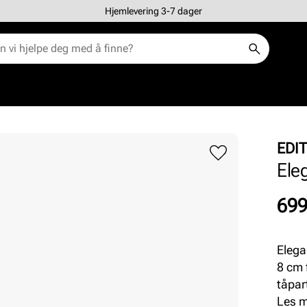
Hjemlevering 3-7 dager
EDIT
Ele
Pris
699
Elega
8 cm 
tåpar
komfo
Les 