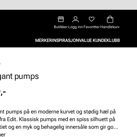
Butikker
Logg inn
Favoritter
Handlekurv
MERKER
INSPIRASJON
VALUE KUNDEKLUBB
gant pumps
,-
nt pumps på en moderne kurvet og stødig hæl på
fra Edit. Klassisk pumps med en spiss silhuett på
tiet og en myk og behagelig innersåle som gir god
rt.
mer