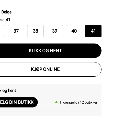
:
Beige
lse
:
41
37
38
39
40
41
KLIKK OG HENT
KJØP ONLINE
k og hent
ELG DIN BUTIKK
Tilgjengelig i 12 butikker