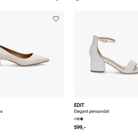
EDIT
ps
Elegant pensandal
Pris
599,-