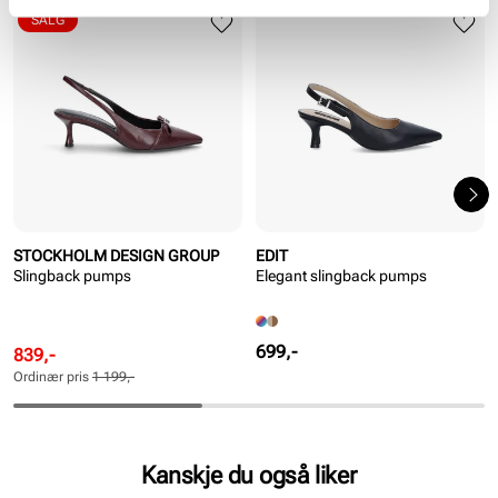
SALG
STOCKHOLM DESIGN GROUP
EDIT
Slingback pumps
Elegant slingback pumps
Pris
699,-
Rabattert
Ordinær
839,-
pris
pris
Ordinær pris
1 199,-
Pris
Pris
Kanskje du også liker