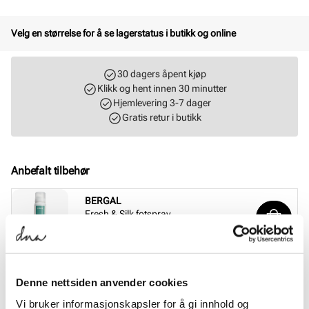
Velg en størrelse for å se lagerstatus i butikk og online
30 dagers åpent kjøp
Klikk og hent innen 30 minutter
Hjemlevering 3-7 dager
Gratis retur i butikk
Anbefalt tilbehør
BERGAL
Fresh & Silk fotspray
Pris
99,-
BERGAL
Magic Step halvsåle
Denne nettsiden anvender cookies
Pris
99,-
Vi bruker informasjonskapsler for å gi innhold og