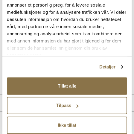
annonser et personlig preg, for å levere sosiale
mediefunksjoner og for å analysere trafikken vår. Vi deler
dessuten informasjon om hvordan du bruker nettstedet
BESKRIVELSE
vårt, med partnerne våre innen sosiale medier,
annonsering og analysearbeid, som kan kombinere den
Slingback pumps i lakk som kombinerer stilren eleganse med
med annen informasjon du har gjort tilgjengelig for dem,
moderne design. Den kurvede hælen og spisse tåpartiet gir et
eller som de har samlet inn gjennom din bruk av
sofistikert uttrykk, mens den justerbare remmen sikrer optimal
tjenestene deres.
passform. Moderne og klassiske slingback pumps som løfter ethvert
antrekk.
Detaljer
Art. nr.
36357006
Lev. art. nr
25H1629
Tillat alle
PRODUKTDETALJER
Tilpass
Overdel:
Syntetisk
For:
Syntet
Lignende produkter
Ikke tillat
Såle:
Gummi