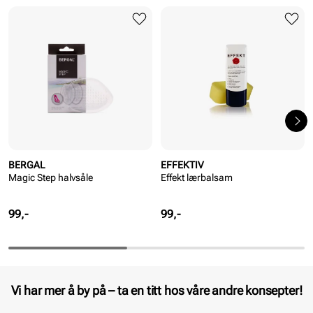
BERGAL
EFFEKTIV
Magic Step halvsåle
Effekt lærbalsam
Pris
Pris
99,-
99,-
Vi har mer å by på – ta en titt hos våre andre konsepter!