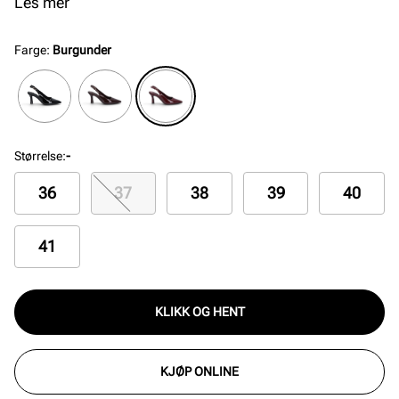
justerbare remmen sikrer optimal passform. Moderne
Les mer
og klassiske slingback pumps som løfter ethvert
antrekk.
Farge
:
Burgunder
Størrelse
:
-
36
37
38
39
40
41
KLIKK OG HENT
KJØP ONLINE